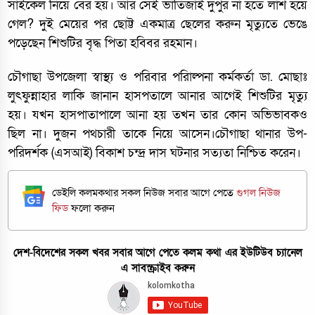
সাইকেল নিয়ে বের হয়। আর সেই ভাতিজাই দুপুর না হতে লাশ হয়ে
গেল? দুই মেয়ের পর ছোট্ট একমাত্র ছেলের করুন মৃত্যুতে ভেঙে
পড়েছেন শিশুটির বৃদ্ধ পিতা হবিবর রহমান।
চৌগাছা উপজেলা স্বাস্থ্য ও পরিবার পরিাল্পনা কর্মকর্তা ডা. মোছাঃ
লুৎফুন্নাহার লাকি জানান হাসপতালে আনার আগেই শিশুটির মৃত্যু
হয়। যখন হাসপাতাপালে আনা হয় তখন তার কোন অভিভাবকও
ছিল না। দুজন পথচারী তাকে নিয়ে আসেন।চৌগাছা থানার উপ-
পরিদর্শক (এসআই) বিকাশ চন্দ্র দাস ঘটনার সত্যতা নিশ্চিত করেন।
ডেইলি কলমকথার সকল নিউজ সবার আগে পেতে
গুগল নিউজ
ফিড
ফলো করুন
দেশ-বিদেশের সকল খবর সবার আগে পেতে কলম কথা এর ইউটিউব চ্যানেল
এ সাবস্ক্রাইব করুন