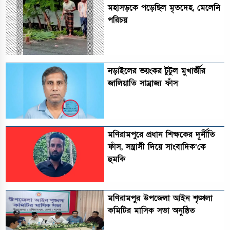
মহাসড়কে পড়েছিল মৃতদেহ, মেলেনি
পরিচয়
নড়াইলের ভয়ংকর টুটুল মুখার্জীর
জালিয়াতি সাম্রাজ্য ফাঁস
মণিরামপুরে প্রধান শিক্ষকের দূর্নীতি
ফাঁস, সন্ত্রাসী দিয়ে সাংবাদিক’কে
হুমকি
মণিরামপুর উপজেলা আইন শৃঙ্খলা
কমিটির মাসিক সভা অনুষ্ঠিত‎‎