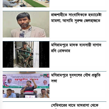
রাজশাহীতে সাংবাদিককে হত্যাচেষ্টা
মামলা, আসামি সুরুজ জেলহাজতে
মণিরামপুরে মাদক ব্যবসায়ী বাগান
রনি গ্রেফতার
মণিরামপুরে যুবদলের যৌথ প্রস্তুতি
সভা
সেমিনারের নামে মাদরাসা থেকে