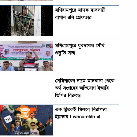
মণিরামপুরে মাদক ব্যবসায়ী
বাগান রনি গ্রেফতার
মণিরামপুরে যুবদলের যৌথ
প্রস্তুতি সভা
সেমিনারের নামে মাদরাসা থেকে
অর্থ সংগ্রহের অভিযোগ ইআবি
ভিসির বিরুদ্ধে
এক ক্লিকেই মিলবে নিরাপত্তা
ইয়াভ’র Livecurelife এ