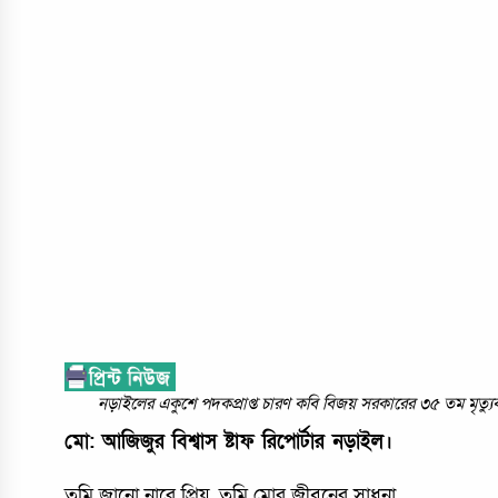
নড়াইলের একুশে পদকপ্রাপ্ত চারণ কবি বিজয় সরকারের ৩৫ তম মৃত্যুবা
মো: অাজিজুর বিশ্বাস ষ্টাফ রিপোর্টার নড়াইল।
তুমি জানো নারে প্রিয়, তুমি মোর জীবনের সাধনা..