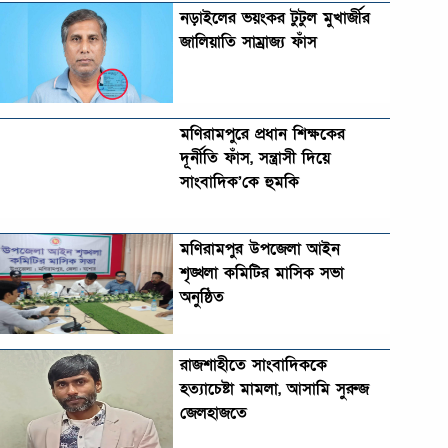
নড়াইলের ভয়ংকর টুটুল মুখার্জীর
জালিয়াতি সাম্রাজ্য ফাঁস
মণিরামপুরে প্রধান শিক্ষকের
দূর্নীতি ফাঁস, সন্ত্রাসী দিয়ে
সাংবাদিক’কে হুমকি
মণিরামপুর উপজেলা আইন
শৃঙ্খলা কমিটির মাসিক সভা
অনুষ্ঠিত‎‎
রাজশাহীতে সাংবাদিককে
হত্যাচেষ্টা মামলা, আসামি সুরুজ
জেলহাজতে