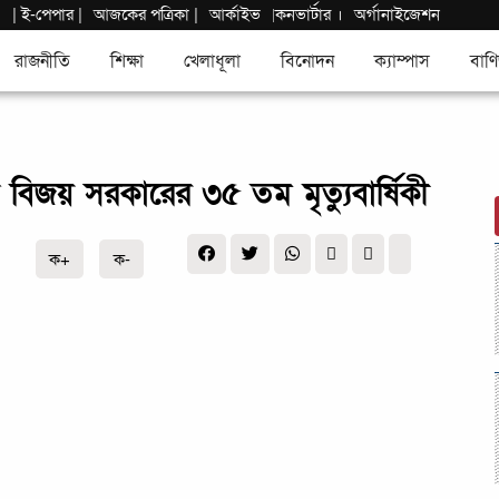
|
ই-পেপার
|
আজকের পত্রিকা |
আর্কাইভ
কনভার্টার
।
অর্গানাইজেশন
|
রাজনীতি
শিক্ষা
খেলাধূলা
বিনোদন
ক্যাম্পাস
বাণি
 বিজয় সরকারের ৩৫ তম মৃত্যুবার্ষিকী
ক+
ক-