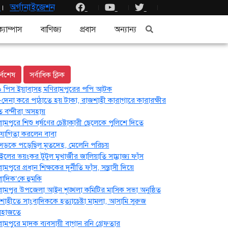
র
।
অর্গানাইজেশন
ক্যাম্পাস
বাণিজ্য
প্রবাস
অন্যান্য
র্বশেষ
সর্বাধিক ক্লিক
 পিস ইয়াবাসহ মণিরামপুরের পপি আটক
-দেনা করে পাঠাতে হয় টাকা, রাজশাহী কারাগারে কারারক্ষীর
ে বন্দীরা অসহায়
রামপুরে শিশু ধর্ষণের চেষ্টাকারী ছেলেকে পুলিশে দিতে
োগিতা করলেন বাবা
সড়কে পড়েছিল মৃতদেহ, মেলেনি পরিচয়
ইলের ভয়ংকর টুটুল মুখার্জীর জালিয়াতি সাম্রাজ্য ফাঁস
ামপুরে প্রধান শিক্ষকের দূর্নীতি ফাঁস, সন্ত্রাসী দিয়ে
বাদিক’কে হুমকি
রামপুর উপজেলা আইন শৃঙ্খলা কমিটির মাসিক সভা অনুষ্ঠিত‎‎
শাহীতে সাংবাদিককে হত্যাচেষ্টা মামলা, আসামি সুরুজ
লহাজতে
রামপুরে মাদক ব্যবসায়ী বাগান রনি গ্রেফতার