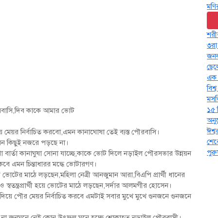
মণি
শরী
৩রা
জনক
ছেল
এক 
বিশ
মসজ
১৫ 
ৌরবাসি,দিব কাকে আমার ভোট
অনুপ
ঈশ্ব
মেয়র নির্বাচিত করবো,এমন কানাঘোষা তেই ব্যস্ত পৌরবাসি।
শের
 এমন কিছুই নজরে পড়ছে না।
পুর
া বার্তা কানাঘুষা সোনা যাচ্ছে,কাকে ভোট দিলে নড়াইল পৌরসভার উন্নয়ন
ে এমন চিন্তাধারর মদ্ধে ভোটারগণ।
 ভোটের মাঠে লড়ছেন,মহিলা নেত্রী আনজুমান আরা,বিএপি প্রার্থী ধানের
স্বতন্ত্রপ্রার্থী হয়ে ভোটের মাঠে লড়ছেন,সর্দার আলমগীর হোসেন।
োট দিয়ে পৌর মেয়র নির্বাচিত করবে এমটাই সবার মুখে মুখে গুনজনে গুনজনে
না,জনমনে নেই কোন উৎফুল্ল,মনে হচ্ছে শোকাহত নড়াইল পৌরবাসী।