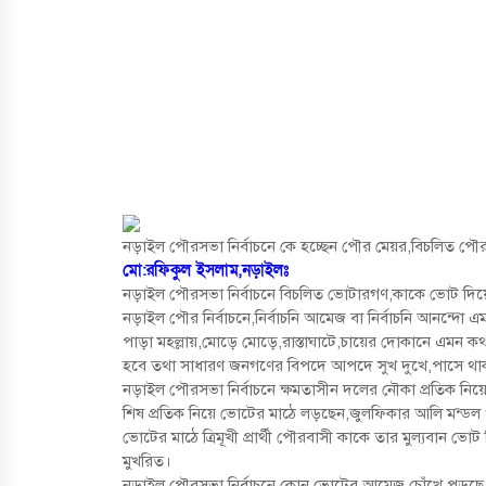
নড়াইল পৌরসভা নির্বাচনে কে হচ্ছেন পৌর মেয়র,বিচলিত প
মো:রফিকুল ইসলাম,নড়াইলঃ
নড়াইল পৌরসভা নির্বাচনে বিচলিত ভোটারগণ,কাকে ভোট দিয়ে 
নড়াইল পৌর নির্বাচনে,নির্বাচনি আমেজ বা নির্বাচনি আনন্দো
পাড়া মহল্লায়,মোড়ে মোড়ে,রাস্তাঘাটে,চায়ের দোকানে এমন কথ
হবে তথা সাধারণ জনগণের বিপদে আপদে সুখ দুখে,পাসে থাকব
নড়াইল পৌরসভা নির্বাচনে ক্ষমতাসীন দলের নৌকা প্রতিক নিয়ে
শিষ প্রতিক নিয়ে ভোটের মাঠে লড়ছেন,জুলফিকার আলি মন্ডল ও 
ভোটের মাঠে ত্রিমূখী প্রার্থী পৌরবাসী কাকে তার মুল্যবান ভ
মুখরিত।
নড়াইল পৌরসভা নির্বাচনে কোন ভোটের আমেজ চোঁখে পড়ছে 