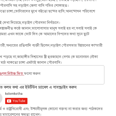
ুতে পৌরবাসি সহ নড়াইল জেলা বাসি গভির শোকাহত।
াকতো চাঙ্গা,ভোটারদের মুখে বইতো ছন্দের হাসি,আনন্দোঘন পরিবেশে
নটাই দেখা দিয়েছে,নড়াইল পৌরসভা নির্বাচনে।
 কান্নজনীত কণ্ঠে জানান,ভালোবাসার মানুষ সবাই হয় না,সবাই সবাই কে
আমরা এখন কাকে ভোট দিব কে আমাদের বিপদের কথা সুনে ছুটে
ন্ডারী,অন্যয়ের প্রতিবাদি ব্যক্তী ছিলেন,নড়াইল পৌরসভার উন্নয়নের কান্ডারী
ে পড়ছে না,জাহাঙ্গীর বিশ্বাসের স্ত্রী হুরজাহান বেগম কে মনোনয়ন নৌকা
মাঠ থাকতো চাঙ্গা এমটাই জানান পৌরবাসি।
গুগল নিউজ ফিড
ফলো করুন
 কলম কথা এর ইউটিউব চ্যানেল এ সাবস্ক্রাইব করুন
ম ও রাষ্ট্রবিরোধী এবং উষ্কানীমূলক কোনো বক্তব্য না করার জন্য পাঠকদের
্য মডারেশনের ক্ষমতা রাখেন।