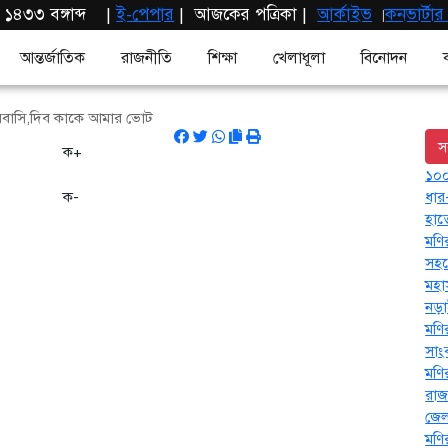
 ১৪৩৩ বঙ্গাব্দ
|
ই-পেপার
|
আজকের পত্রিকা |
আর্কাইভ
কনভার্টা
|
আন্তর্জাতিক
রাজনীতি
শিক্ষা
খেলাধূলা
বিনোদন
ৌরবাসি,দিব কাকে আমার ভোট
স
ক+
১০০
ক-
ধার
হাত
মণি
সহয
মহা
নড়া
মণির
সাং
মণি
রাজ
জে
মণি