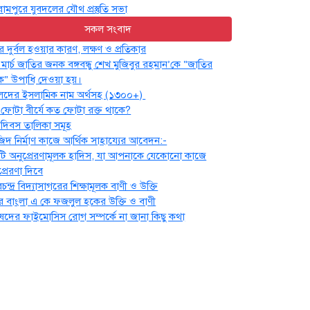
রামপুরে যুবদলের যৌথ প্রস্তুতি সভা
সকল সংবাদ
র দুর্বল হওয়ার কারণ, লক্ষণ ও প্রতিকার
 মার্চ জাতির জনক বঙ্গবন্ধু শেখ মুজিবুর রহমান’কে “জাতির
” উপাধি দেওয়া হয়।
েদের ইসলামিক নাম অর্থসহ (১৩০০+)
ফোটা বীর্যে কত ফোটা রক্ত থাকে?
্ব দিবস তালিকা সমূহ
িদ নির্মাণ কাজে আর্থিক সাহায্যের আবেদন:-
টি অনুপ্রেরণামূলক হাদিস, যা আপনাকে যেকোনো কাজে
্রেরণা দিবে
রচন্দ্র বিদ্যাসাগরের শিক্ষামূলক বাণী ও উক্তি
ে বাংলা এ কে ফজলুল হকের উক্তি ও বাণী
ুষদের ফাইমোসিস রোগ সম্পর্কে না জানা কিছু কথা