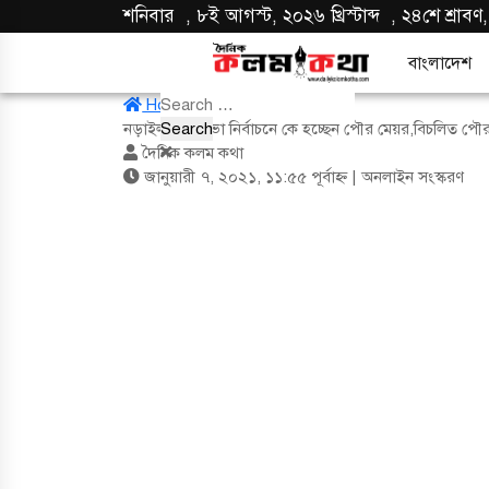
শনিবার
,
৮ই আগস্ট, ২০২৬ খ্রিস্টাব্দ
,
২৪শে শ্রাবণ,
বাংলাদেশ
Search
Home
/
বাংলাদেশ
for:
নড়াইল পৌরসভা নির্বাচনে কে হচ্ছেন পৌর মেয়র,বিচলিত প
দৈনিক কলম কথা
জানুয়ারী ৭, ২০২১, ১১:৫৫ পূর্বাহ্ন
| অনলাইন সংস্করণ