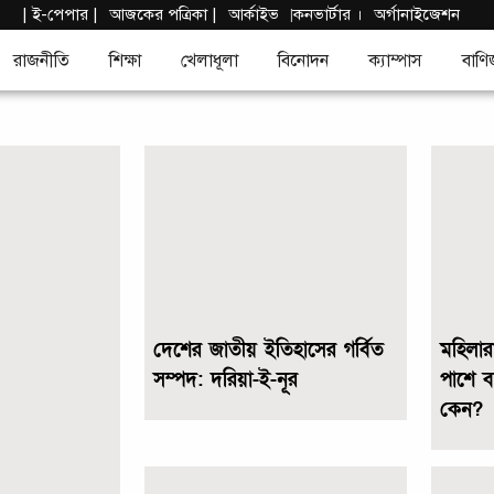
দ
|
ই-পেপার
|
আজকের পত্রিকা |
আর্কাইভ
কনভার্টার
।
অর্গানাইজেশন
|
রাজনীতি
শিক্ষা
খেলাধূলা
বিনোদন
ক্যাম্পাস
বাণি
দেশের জাতীয় ইতিহাসের গর্বিত
মহিলার
সম্পদ: দরিয়া-ই-নূর
পাশে ব
কেন?