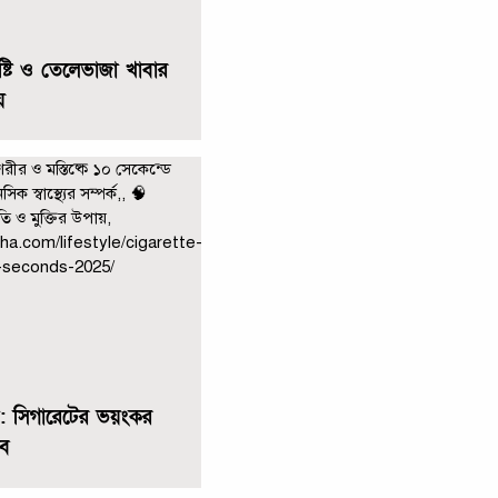
ষ্টি ও তেলেভাজা খাবার
়
ি: সিগারেটের ভয়ংকর
াব