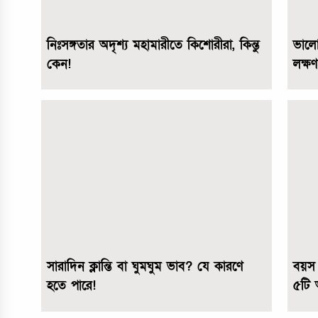
নিঃসঙ্গতার অদৃশ্য মহামারীতে কিশোরীরা, কিন্তু
ভালো
কেন!
লক্ষণ
সারাদিন ক্লান্তি বা ঘুমঘুম ভাব? যে কারণে
বয়স
হতে পারে!
৫টি 