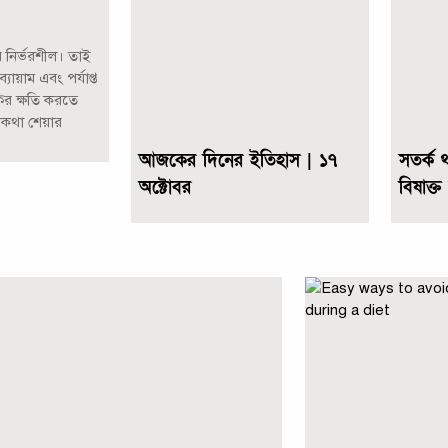
র নির্ভরশীল। তাই
্যায়াম এবং পর্যাপ্ত
্কের ক্ষতি করতে
 কথা শেয়ার
আজকের দিনের ইতিহাস | ১৭
সতর্ক 
অক্টোবর
বিষাক্ত