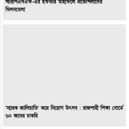
আরপিএসএফ-এর ইফতার মাহফিলে প্রকৌশলীদের
মিলনমেলা
‘স্মারক জালিয়াতি’ করে নিয়োগ উৎসব : রাজশাহী শিক্ষা বোর্ডে
৬০ জনের চাকরি