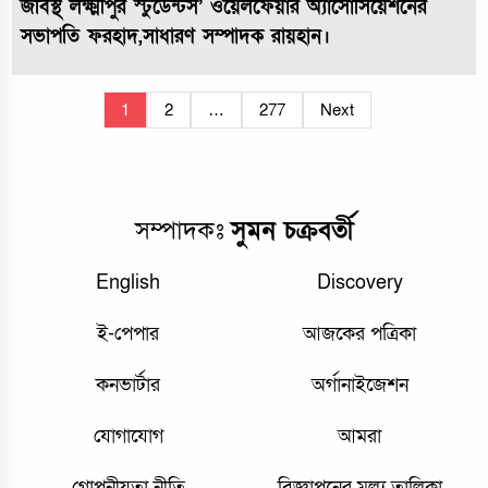
জবিস্থ লক্ষ্মীপুর স্টুডেন্টস’ ওয়েলফেয়ার অ্যাসোসিয়েশনের
সভাপতি ফরহাদ,সাধারণ সম্পাদক রায়হান।
Posts
1
2
…
277
Next
pagination
সম্পাদকঃ
সুমন চক্রবর্তী
English
Discovery
ই-পেপার
আজকের পত্রিকা
কনভার্টার
অর্গানাইজেশন
যোগাযোগ
আমরা
গোপনীয়তা নীতি
বিজ্ঞাপনের মূল্য তালিকা