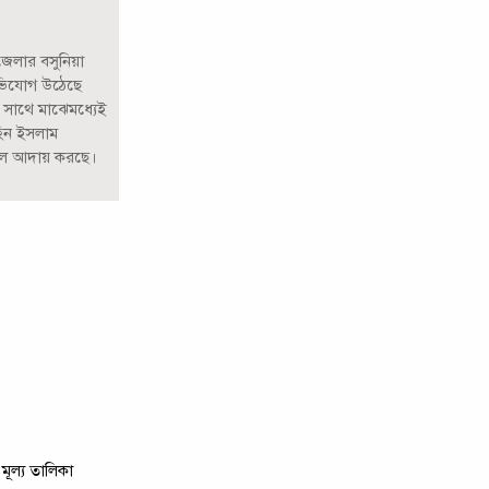
জেলার বসুনিয়া
অভিযোগ উঠেছে
 সাথে মাঝেমধ্যেই
হিন ইসলাম
োল আদায় করছে।
মূল্য তালিকা