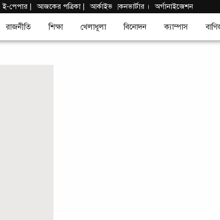
|
ই-পেপার
|
আজকের পত্রিকা |
আর্কাইভ
কনভার্টার
।
অর্গানাইজেশন
|
রাজনীতি
শিক্ষা
খেলাধূলা
বিনোদন
ক্যাম্পাস
বাণি