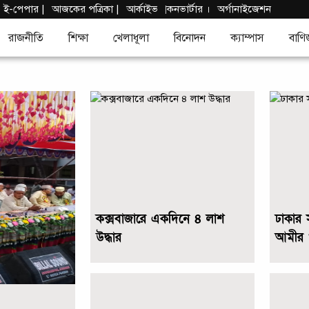
|
ই-পেপার
|
আজকের পত্রিকা |
আর্কাইভ
কনভার্টার
।
অর্গানাইজেশন
|
রাজনীতি
শিক্ষা
খেলাধূলা
বিনোদন
ক্যাম্পাস
বাণি
কক্সবাজারে একদিনে ৪ লাশ
ঢাকার 
উদ্ধার
আমীর 