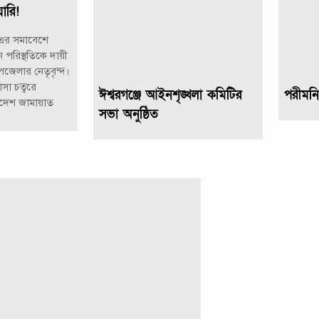
ারি!
 এর সমাবেশে
 পরিস্থতিকে দায়ী
জেলার নেতৃবৃন্দ।
সা চত্বরে
ঈশ্বরগঞ্জে আইনশৃঙ্খলা কমিটির
পরীমন
াদেশ জামায়াত
সভা অনুষ্ঠিত