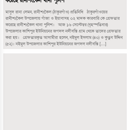
করেছে রানীশংকৈল থানা পুলিশ
মাসুদ রানা লেমন, রানীশংকৈল (ঠাকুরগাঁও) প্রতিনিধি ঠাকুরগাঁওয়ের
রানীশংকৈল উপজেলায় গাঁজা ও ইয়াবাসহ ০২ মাদক কারবারি কে গ্রেফতার
করেছে রানীশংকৈল থানা পুলিশ। আজ ১৬ সেপ্টেম্বর (বৃহস্পতিবার)
উপজেলার কাশিপুর ইউনিয়নের জগদল নদীবস্তি গ্রাম থেকে তাদের গ্রেফতার
করা হয়। গ্রেফতারকৃত আসামীরা হলেন, নইমুল ইসলাম (৪০) ও কুতুব উদ্দিন
(৫২)। নইমুল উপজেলার কাশিপুর ইউনিয়নের জগদল নদীবস্তি […]