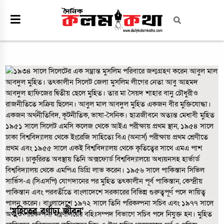
‘মুহিতের বর্ণাঢ্য জীবন’