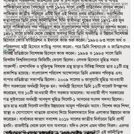
১৯৩৪ সালে সিলেটের এক সম্ভ্রান্ত মুসলিম পরিবারে জন্মগ্রহণ করেন আবুল মাল
আবদুল মুহিত। তৎকালীন সিলেট জেলা মুসলিম লীগের নেতা আবু আহমদ
আবদুল হাফিজের দ্বিতীয় ছেলে মুহিত। তার মা সৈয়দ শাহার বানু চৌধুরীও
রাজনীতিতে সক্রিয় ছিলেন। আবুল মাল আবদুল মুহিত একজন বীর
মুক্তিযোদ্ধা। একজন অর্থনীতিবিদ, কূটনীতিক, ভাষা-সৈনিক। ছাত্রজীবনে অত্যন্ত
মেধাবী মুহিত ১৯৫১ সালে সিলেট এমসি কলেজ […]