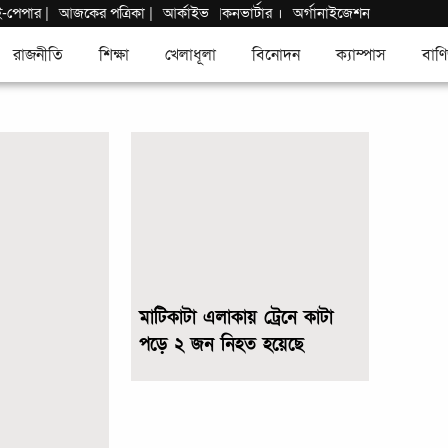
ই-পেপার
|
আজকের পত্রিকা |
আর্কাইভ
কনভার্টার
।
অর্গানাইজেশন
|
রাজনীতি
শিক্ষা
খেলাধূলা
বিনোদন
ক্যাম্পাস
বাণি
মাটিকাটা এলাকায় ট্রেনে কাটা
পড়ে ২ জন নিহত হয়েছে