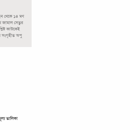
বহন থেকে ১৪ মণ
খ জামাল সেতুর
িষ্ট কাউকেই
 সংগৃহীত অপু
মূল্য তালিকা