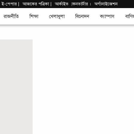
|
ই-পেপার
|
আজকের পত্রিকা |
আর্কাইভ
কনভার্টার
।
অর্গানাইজেশন
|
রাজনীতি
শিক্ষা
খেলাধূলা
বিনোদন
ক্যাম্পাস
বাণি