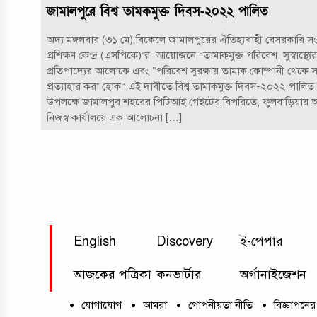
জামালপুরে বিশ্ব তামকমুক্ত দিবস-২০২২ পালিত
অদ‍্য মঙ্গলবার (৩১ মে) বিকেলে জামালপুরের ঐতিহ্যবাহী বেসরকারি সংস
প্রশিক্ষণ কেন্দ্র (এসপিকে)’র আয়োজনে “তামাকমুক্ত পরিবেশ, সুস্বাস্থ্
প্রতিপাদ্যের আলোকে এবং “পরিবেশ সুরক্ষায় তামাক কোম্পানী থেকে 
প্রত্যাহার করা হোক” এই দাবীতে বিশ্ব তামাকমুক্ত দিবস-২০২২ পালি
উপলক্ষে জামালপুর শহরের পিটিআই গেইটের বিপরিতে, ফুলবাড়িয়ায় অবস
নিজস্ব কার্যালয়ে এক আলোচনা […]
English
Discovery
ই-পেপার
আজকের পত্রিকা
কনভার্টার
অর্গানাইজেশন
যোগাযোগ
আমরা
গোপনীয়তা নীতি
বিজ্ঞাপনের 