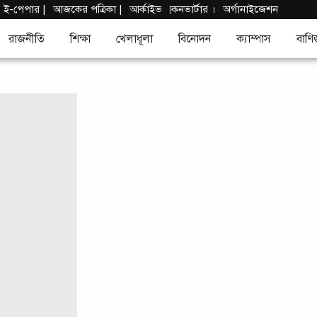
|
ই-পেপার
|
আজকের পত্রিকা |
আর্কাইভ
কনভার্টার
।
অর্গানাইজেশন
|
রাজনীতি
শিক্ষা
খেলাধূলা
বিনোদন
ক্যাম্পাস
বাণি