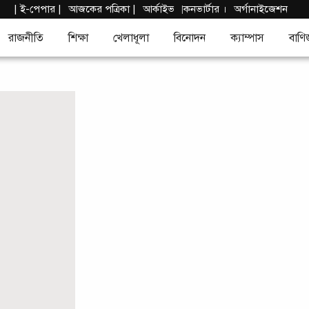
দ
|
ই-পেপার
|
আজকের পত্রিকা |
আর্কাইভ
কনভার্টার
।
অর্গানাইজেশন
|
রাজনীতি
শিক্ষা
খেলাধূলা
বিনোদন
ক্যাম্পাস
বাণি