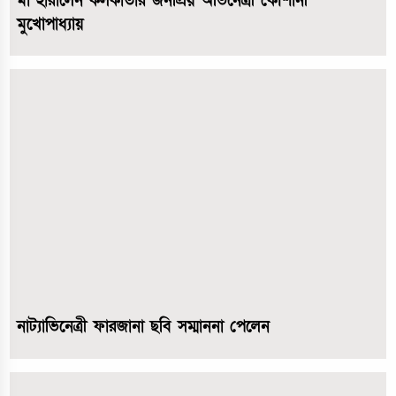
মা হারালেন কলকাতার জনপ্রিয় অভিনেত্রী কৌশানী
মুখোপাধ্যায়
নাট্যাভিনেত্রী ফারজানা ছবি সম্মাননা পেলেন