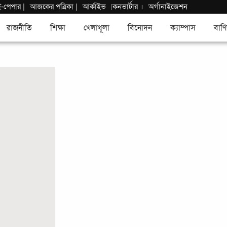
ই-পেপার
|
আজকের পত্রিকা |
আর্কাইভ
কনভার্টার
।
অর্গানাইজেশন
|
রাজনীতি
শিক্ষা
খেলাধূলা
বিনোদন
ক্যাম্পাস
বাণি