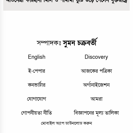
অভিনেত্রী ফারহানা মিলি ও শামীমা তুষ্টি উড়ে গেলেন যুক্তরাষ্ট্রে
সম্পাদকঃ
সুমন চক্রবর্তী
English
Discovery
ই-পেপার
আজকের পত্রিকা
কনভার্টার
অর্গানাইজেশন
যোগাযোগ
আমরা
গোপনীয়তা নীতি
বিজ্ঞাপনের মূল্য তালিকা
মোবাইল অ্যাপ ডাউনলোড করুন