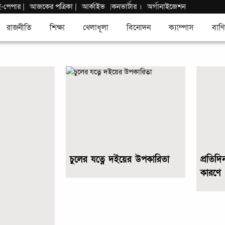
ই-পেপার
|
আজকের পত্রিকা |
আর্কাইভ
কনভার্টার
।
অর্গানাইজেশন
|
রাজনীতি
শিক্ষা
খেলাধূলা
বিনোদন
ক্যাম্পাস
বাণি
চুলের যত্নে দইয়ের উপকারিতা
প্রতিদ
কারণে