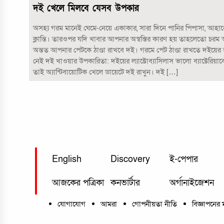
দই খেলে মিলবে যেসব উপকার
অসহ্য গরম মানেই ঘেমে-নেয়ে একাকার, সারা দিনে পানির পিপাসা, আহা
ক্লান্তি। তারওপর যদি খাবার আপনার অস্বস্তির কারণ হয় তাহলেতো চরম 
অন্তত আপনার পেটকে ঠাণ্ডা রাখবে দই। গরমে পেট ঠাণ্ডা রাখতে দইয়ের
নেই দই খাওয়ার উপকারিতা: দইয়ের ল্যাক্টোব্যাসিলাস ভালো ব্যাক্টেরিয়াক
তাই অ্যান্টিবায়োটিক খেলে ডায়েটে দই রাখুন। দই […]
English
Discovery
ই-পেপার
আজকের পত্রিকা
কনভার্টার
অর্গানাইজেশন
যোগাযোগ
আমরা
গোপনীয়তা নীতি
বিজ্ঞাপনের 