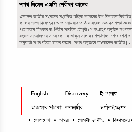
শপথ নিলেন এমপি শেরীফা কাদের
একাদশ জাতীয় সংসদের সংরক্ষিত মহিলা আসনের উপ-নির্বাচনে নির্বাচি
কাদের শপথ নিয়েছেন। আজ সোমবার জাতীয় সংসদ ভবনের শপথ কক্ষে 
পাঠ করান স্পিকার ড. শিরীন শারমিন চৌধুরী। শপথগ্রহণ অনুষ্ঠান সঞ্চা
সংসদ সচিবালয়ের সচিব কে এম আব্দুস সালাম। শপথগ্রহণ শেষে শেরীফা
অনুযায়ী শপথ বইয়ে স্বাক্ষর করেন। শপথ অনুষ্ঠানে বাংলাদেশ জাতীয় […
English
Discovery
ই-পেপার
আজকের পত্রিকা
কনভার্টার
অর্গানাইজেশন
যোগাযোগ
আমরা
গোপনীয়তা নীতি
বিজ্ঞাপনের 