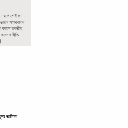
ত এমপি শেরীফা
তাকে শপথবাক্য
লনা করেন জাতীয়
 কাদের রীতি
]
মূল্য তালিকা