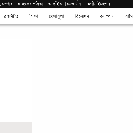
ই-পেপার
|
আজকের পত্রিকা |
আর্কাইভ
কনভার্টার
।
অর্গানাইজেশন
|
রাজনীতি
শিক্ষা
খেলাধূলা
বিনোদন
ক্যাম্পাস
বাণি