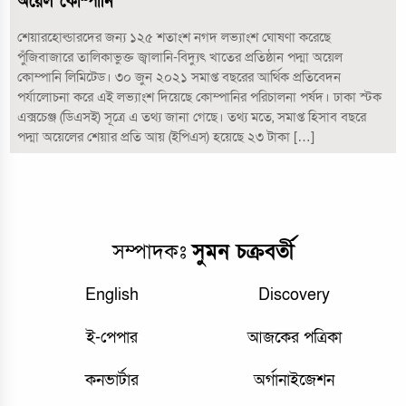
অয়েল কোম্পানি
শেয়ারহোল্ডারদের জন্য ১২৫ শতাংশ নগদ লভ্যাংশ ঘোষণা করেছে
পুঁজিবাজারে তালিকাভুক্ত জ্বালানি-বিদ্যুৎ খাতের প্রতিষ্ঠান পদ্মা অয়েল
কোম্পানি লিমিটেড। ৩০ জুন ২০২১ সমাপ্ত বছরের আর্থিক প্রতিবেদন
পর্যালোচনা করে এই লভ্যাংশ দিয়েছে কোম্পানির পরিচালনা পর্ষদ। ঢাকা স্টক
এক্সচেঞ্জ (ডিএসই) সূত্রে এ তথ্য জানা গেছে। তথ্য মতে, সমাপ্ত হিসাব বছরে
পদ্মা অয়েলের শেয়ার প্রতি আয় (ইপিএস) হয়েছে ২৩ টাকা […]
সম্পাদকঃ
সুমন চক্রবর্তী
English
Discovery
ই-পেপার
আজকের পত্রিকা
কনভার্টার
অর্গানাইজেশন