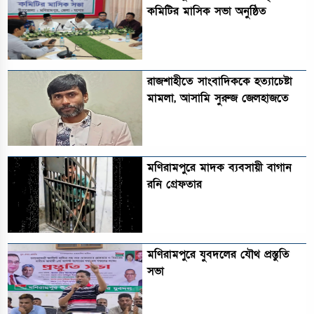
কমিটির মাসিক সভা অনুষ্ঠিত‎‎
রাজশাহীতে সাংবাদিককে হত্যাচেষ্টা
মামলা, আসামি সুরুজ জেলহাজতে
মণিরামপুরে মাদক ব্যবসায়ী বাগান
রনি গ্রেফতার
মণিরামপুরে যুবদলের যৌথ প্রস্তুতি
সভা