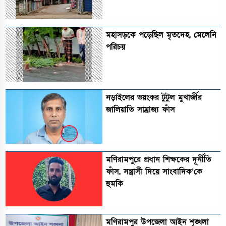
মহাসড়কে পড়েছিল মৃতদেহ, মেলেনি
পরিচয়
নড়াইলের ভয়ংকর টুটুল মুখার্জীর
জালিয়াতি সাম্রাজ্য ফাঁস
মণিরামপুরে প্রধান শিক্ষকের দূর্নীতি
ফাঁস, সন্ত্রাসী দিয়ে সাংবাদিক’কে
হুমকি
মণিরামপুর উপজেলা আইন শৃঙ্খলা