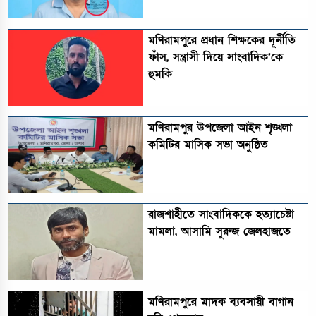
মণিরামপুরে প্রধান শিক্ষকের দূর্নীতি
ফাঁস, সন্ত্রাসী দিয়ে সাংবাদিক’কে
হুমকি
মণিরামপুর উপজেলা আইন শৃঙ্খলা
কমিটির মাসিক সভা অনুষ্ঠিত‎‎
রাজশাহীতে সাংবাদিককে হত্যাচেষ্টা
মামলা, আসামি সুরুজ জেলহাজতে
মণিরামপুরে মাদক ব্যবসায়ী বাগান