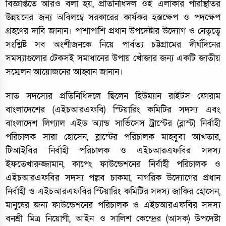
বিজ্ঞপ্তিতে আরও বলা হয়, প্রতিনিধিদল ওই এলাকার পরিস্থিতির
উন্নয়নের জন্য অবিলম্বে সরকারের কার্যকর হস্তক্ষেপ ও পদক্ষেপ
গ্রহণের দাবি জানান। পাশাপাশি প্রধান উপদেষ্টার উদ্যোগ ও নেতৃত্বে
সংশ্লিষ্ট সব অংশীজনকে নিয়ে পার্বত্য চট্টগ্রামের দীর্ঘদিনের
সমস্যাগুলোর টেকসই সমাধানের উপায় খোঁজার জন্য একটি জাতীয়
সম্মেলন আয়োজনের আহ্বান জানান।
সাত সদস্যের প্রতিনিধিদলে ছিলেন হিউম্যান রাইটস ফোরাম
বাংলাদেশের (এইচআরএফবি) স্টিয়ারিং কমিটির সদস্য এবং
বাংলাদেশ লিগ্যাল এইড অ্যান্ড সার্ভিসেস ট্রাস্টের (ব্লাস্ট) নির্বাহী
পরিচালক সারা হোসেন, ব্লাস্টের পরিচালক মাহবুবা আখতার,
টিআইবির নির্বাহী পরিচালক ও এইচআরএফবির সদস্য
ইফতেখারুজ্জামান, কাপেং ফাউন্ডেশনের নির্বাহী পরিচালক ও
এইচআরএফবির সদস্য পল্লব চাকমা, নাগরিক উদ্যোগের প্রধান
নির্বাহী ও এইচআরএফবির স্টিয়ারিং কমিটির সদস্য জাকির হোসেন,
মানুষের জন্য ফাউন্ডেশনের পরিচালক ও এইচআরএফবির সদস্য
বনশ্রী মিত্র নিয়োগী, আইন ও সালিশ কেন্দ্রের (আসক) উপদেষ্টা