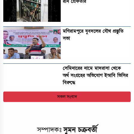
রনি গ্রেফতার
মণিরামপুরে যুবদলের যৌথ প্রস্তুতি
সভা
সেমিনারের নামে মাদরাসা থেকে
অর্থ সংগ্রহের অভিযোগ ইআবি ভিসির
বিরুদ্ধে
সকল সংবাদ
সম্পাদকঃ
সুমন চক্রবর্তী