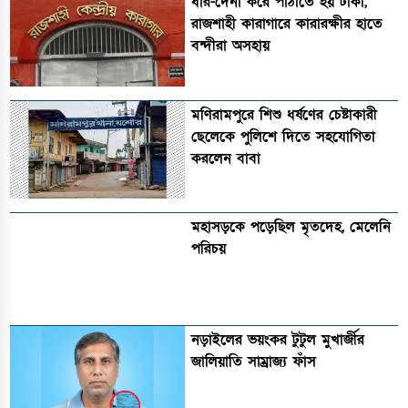
ধার-দেনা করে পাঠাতে হয় টাকা,
রাজশাহী কারাগারে কারারক্ষীর হাতে
বন্দীরা অসহায়
মণিরামপুরে শিশু ধর্ষণের চেষ্টাকারী
ছেলেকে পুলিশে দিতে সহযোগিতা
করলেন বাবা
মহাসড়কে পড়েছিল মৃতদেহ, মেলেনি
পরিচয়
নড়াইলের ভয়ংকর টুটুল মুখার্জীর
জালিয়াতি সাম্রাজ্য ফাঁস