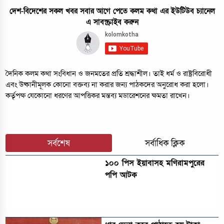
দেশ-বিদেশের সকল খবর সবার আগে পেতে কলম কথা এর ইউটিউব চ্যানেল
এ সাবস্ক্রাইব করুন
দৈনিক কলম কথা সংবিধান ও জনমতের প্রতি শ্রদ্ধাশীল। তাই ধর্ম ও রাষ্ট্রবিরোধী
এবং উষ্কানীমূলক কোনো বক্তব্য না করার জন্য পাঠকদের অনুরোধ করা হলো।
কর্তৃপক্ষ যেকোনো ধরণের আপত্তিকর মন্তব্য মডারেশনের ক্ষমতা রাখেন।
সর্বশেষ
সর্বাধিক ক্লিক
১০০ পিস ইয়াবাসহ মণিরামপুরের
পপি আটক