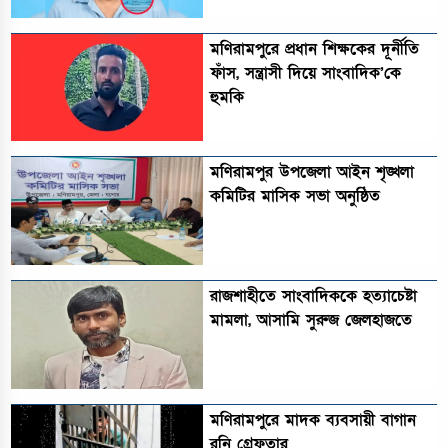
মণিরামপুরে প্রধান শিক্ষকের দূর্নীতি
ফাঁস, সন্ত্রাসী দিয়ে সাংবাদিক’কে
হুমকি
মণিরামপুর উপজেলা আইন শৃঙ্খলা
কমিটির মাসিক সভা অনুষ্ঠিত‎‎
রাজশাহীতে সাংবাদিককে হত্যাচেষ্টা
মামলা, আসামি সুরুজ জেলহাজতে
মণিরামপুরে মাদক ব্যবসায়ী বাগান
রনি গ্রেফতার