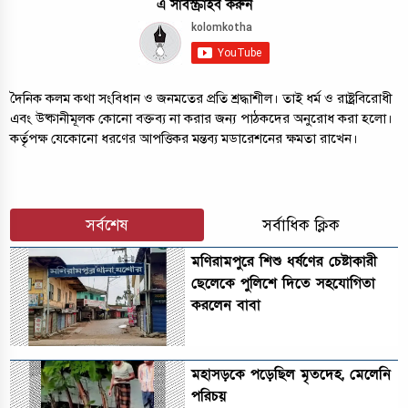
এ সাবস্ক্রাইব করুন
দৈনিক কলম কথা সংবিধান ও জনমতের প্রতি শ্রদ্ধাশীল। তাই ধর্ম ও রাষ্ট্রবিরোধী
এবং উষ্কানীমূলক কোনো বক্তব্য না করার জন্য পাঠকদের অনুরোধ করা হলো।
কর্তৃপক্ষ যেকোনো ধরণের আপত্তিকর মন্তব্য মডারেশনের ক্ষমতা রাখেন।
সর্বশেষ
সর্বাধিক ক্লিক
মণিরামপুরে শিশু ধর্ষণের চেষ্টাকারী
ছেলেকে পুলিশে দিতে সহযোগিতা
করলেন বাবা
মহাসড়কে পড়েছিল মৃতদেহ, মেলেনি
পরিচয়