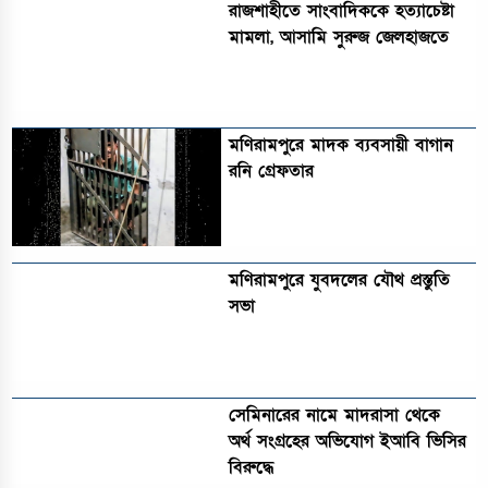
রাজশাহীতে সাংবাদিককে হত্যাচেষ্টা
মামলা, আসামি সুরুজ জেলহাজতে
মণিরামপুরে মাদক ব্যবসায়ী বাগান
রনি গ্রেফতার
মণিরামপুরে যুবদলের যৌথ প্রস্তুতি
সভা
সেমিনারের নামে মাদরাসা থেকে
অর্থ সংগ্রহের অভিযোগ ইআবি ভিসির
বিরুদ্ধে