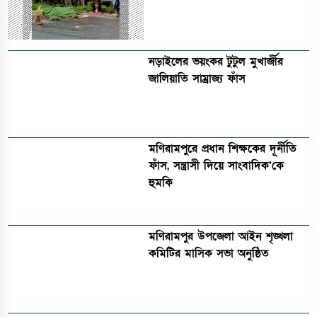
নড়াইলের ভয়ংকর টুটুল মুখার্জীর
জালিয়াতি সাম্রাজ্য ফাঁস
মণিরামপুরে প্রধান শিক্ষকের দূর্নীতি
ফাঁস, সন্ত্রাসী দিয়ে সাংবাদিক’কে
হুমকি
মণিরামপুর উপজেলা আইন শৃঙ্খলা
কমিটির মাসিক সভা অনুষ্ঠিত‎‎