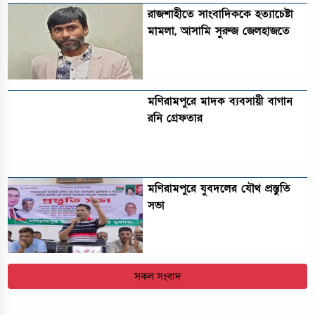
রাজশাহীতে সাংবাদিককে হত্যাচেষ্টা
মামলা, আসামি সুরুজ জেলহাজতে
মণিরামপুরে মাদক ব্যবসায়ী বাগান
রনি গ্রেফতার
মণিরামপুরে যুবদলের যৌথ প্রস্তুতি
সভা
সকল সংবাদ