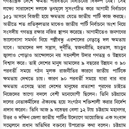
গণতান্ত্রিক দেশে ক্ষমতা পরিবর্তনে নির্বাচনের বিকল্প নেই। সেই
লক্ষ্যে সারাদেশে দলকে তৃণমূলে সুসংগঠিত করে আগামী নির্বাচনে
১৫১ আসনে বিজয়ী হয়ে ক্ষমতায় যেতে জাতীয় পার্টি কাজ করছে।
অতীতে শত প্রতিকূলতার মাঝেও জাতীয় পার্টি নির্বাচনে অংশ নিয়ে
সংসদীয় গণতন্ত্র রক্ষার নজির স্থাপন করেছে। আগামীতেও জনগণের
ভালোবাসা সমর্থন নিয়ে পল্লীবন্ধু এরশাদের নেতৃত্বে দল ক্ষমতায়
যাবে। আমাদের দল সন্ত্রাস, দূর্নীতি, স্বজনপ্রীতি, হরতাল, ভাংচুর
জ্বালাও পোড়াও আন্দোলনে নয় সহনশীল উদার গণতন্ত্র ও উন্নয়নে
বিশ্বাস করে। তাই দেশের মানুষ আমাদের ৯ বছরের উন্নয়ন ও ৯০
পরবর্তী সময়ে গঠন মূলক রাজনীতির কারণে জাতীয় পার্টিকে
ক্ষমতায় দেখতে চায়। কারণ ৯০ পরবর্তী সময়ে যারা বার বার
ক্ষমতায় এসেছে তারা দেশের মানুষের প্রত্যাশা পূরণের চাইতে
নিজেদের ভাগ্যে বদলে বেশী মনোযোগী ছিলেন। তিনি চট্টগ্রামে
দলের নেতাকর্মীদের ঐক্যবদ্ধ হয়ে সংগঠন শক্তিশালী করার নির্দেশ
প্রদান করেন। তিনি আজ ৯ নভেম্বর বেলা ১২ টায় চট্টগ্রাম মহানগর,
উত্তর ও দক্ষিণ জেলা জাতীয় পার্টির উদ্যোগে আয়োজিত এক সংবাদ
সম্মেলনে প্রধান অতিথির বক্তব্যে উপরোক্ত কথা বলেন। চট্টগ্রাম