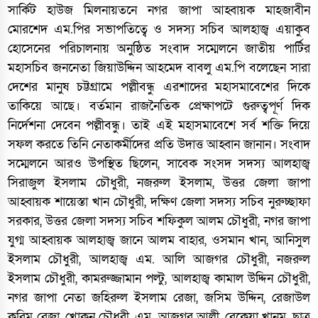
সার্কিট হাউজ মিলনায়তনে নগর জাপা আহ্বায়ক মাহজাবীন
মোরশেদ এম.পির সভাপতিত্বে ও সদস্য সচিব আলহাজ্ব এয়াকুব
হোসেনের পরিচালনায় অনুষ্ঠিত সংবাদ সম্মেলনে জাতীয় পার্টির
মহাসচিব জননেতা জিয়াউদ্দিন আহমেদ বাবলু এম.পি বলেছেন সারা
দেশের মানুষ চট্টগ্রামে পল্লীবন্ধু এরশাদের মহাসমাবেশের দিকে
তাকিয়ে আছে। বর্তমান রাজনৈতিক প্রেক্ষাপটে গুরুত্বপূর্ণ দিক
নির্দেশনা দেবেন পল্লীবন্ধু। তাই এই মহাসমাবেশে সর্ব শক্তি দিয়ে
সফল করতে তিনি নেতাকর্মীদের প্রতি উদাত্ত আহ্বান জানান। সংবাদ
সম্মেলনে আরও উপস্থিত ছিলেন, সাবেক সংসদ সদস্য আলহাজ্ব
সিরাজুল ইসলাম চৌধুরী, নজরুল ইসলাম, উত্তর জেলা জাপা
আহ্বায়ক শায়েস্তা খান চৌধুরী, দক্ষিণ জেলা সদস্য সচিব নুরুচ্ছাফা
সরকার, উত্তর জেলা সদস্য সচিব শফিকুল আলম চৌধুরী, নগর জাপা
যুগ্ম আহ্বায়ক আলহাজ্ব জানে আলম বাহার, ওসমান খান, আনিসুল
ইসলাম চৌধুরী, আলহাজ্ব এম. আলি আজগর চৌধুরী, নজরুল
ইসলাম চৌধুরী, কামরুজ্জামান পল্টু, আলহাজ্ব কামাল উদ্দিন চৌধুরী,
নগর জাপা নেতা জহিরুল ইসলাম রেজা, জসিম উদ্দিন, রেজাউল
করিম রেজা, খোকন চৌধুরী, এম. আজগর আলী, রেকেয়া খানম, ছাত্র