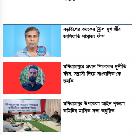
নড়াইলের ভয়ংকর টুটুল মুখার্জীর
জালিয়াতি সাম্রাজ্য ফাঁস
মণিরামপুরে প্রধান শিক্ষকের দূর্নীতি
ফাঁস, সন্ত্রাসী দিয়ে সাংবাদিক’কে
হুমকি
মণিরামপুর উপজেলা আইন শৃঙ্খলা
কমিটির মাসিক সভা অনুষ্ঠিত‎‎