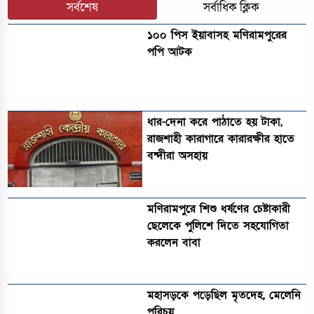
সর্বশেষ
সর্বাধিক ক্লিক
১০০ পিস ইয়াবাসহ মণিরামপুরের
পপি আটক
ধার-দেনা করে পাঠাতে হয় টাকা,
রাজশাহী কারাগারে কারারক্ষীর হাতে
বন্দীরা অসহায়
মণিরামপুরে শিশু ধর্ষণের চেষ্টাকারী
ছেলেকে পুলিশে দিতে সহযোগিতা
করলেন বাবা
মহাসড়কে পড়েছিল মৃতদেহ, মেলেনি
পরিচয়