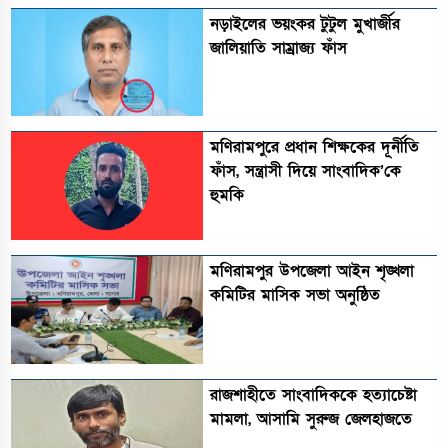
নড়াইলের ভয়ংকর টুটুল মুখার্জীর
জালিয়াতি সাম্রাজ্য ফাঁস
মণিরামপুরে প্রধান শিক্ষকের দূর্নীতি
ফাঁস, সন্ত্রাসী দিয়ে সাংবাদিক’কে
হুমকি
মণিরামপুর উপজেলা আইন শৃঙ্খলা
কমিটির মাসিক সভা অনুষ্ঠিত‎‎
রাজশাহীতে সাংবাদিককে হত্যাচেষ্টা
মামলা, আসামি সুরুজ জেলহাজতে