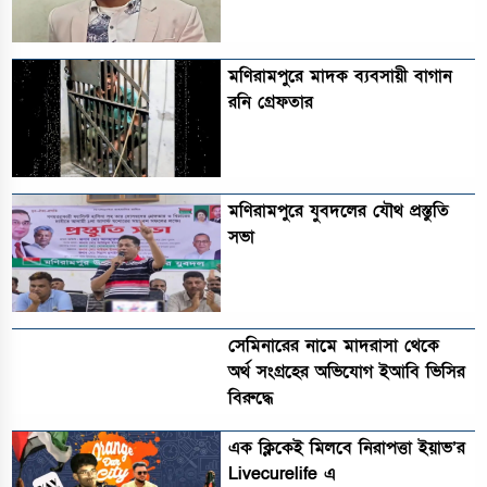
মণিরামপুরে মাদক ব্যবসায়ী বাগান
রনি গ্রেফতার
মণিরামপুরে যুবদলের যৌথ প্রস্তুতি
সভা
সেমিনারের নামে মাদরাসা থেকে
অর্থ সংগ্রহের অভিযোগ ইআবি ভিসির
বিরুদ্ধে
এক ক্লিকেই মিলবে নিরাপত্তা ইয়াভ’র
Livecurelife এ