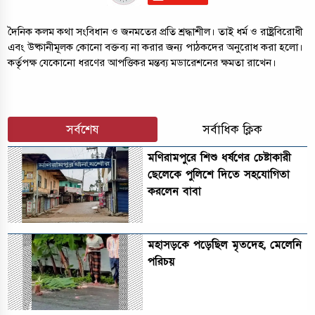
দৈনিক কলম কথা সংবিধান ও জনমতের প্রতি শ্রদ্ধাশীল। তাই ধর্ম ও রাষ্ট্রবিরোধী
এবং উষ্কানীমূলক কোনো বক্তব্য না করার জন্য পাঠকদের অনুরোধ করা হলো।
কর্তৃপক্ষ যেকোনো ধরণের আপত্তিকর মন্তব্য মডারেশনের ক্ষমতা রাখেন।
সর্বশেষ
সর্বাধিক ক্লিক
মণিরামপুরে শিশু ধর্ষণের চেষ্টাকারী
ছেলেকে পুলিশে দিতে সহযোগিতা
করলেন বাবা
মহাসড়কে পড়েছিল মৃতদেহ, মেলেনি
পরিচয়