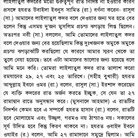
লাইলাতুল কদরের মতো গুরুত্বপূর্ণ রাত নির্দিষ্ট না হওয়ার কারণ
প্রসঙ্গে হযরত উবাইদা ইবনুস সামিত (রা.) বর্ণনা করেন- রাসুল
(সা.) আমাদের লাইলাতুল কদর বলে দেওয়ার জন্য ঘর হতে বের
হলেন কিন্তু এসময় দু’জন মুসলিম প্রচন্ড ঝগড়ায় লিপ্ত ছিলেন।
অতঃপর নবী (সা.) বললেন, আমি তোমাদের লাইলাতুল কদর
বলে দেওয়ার জন্য বের হয়েছিলাম কিন্তু দুঃখজনক অমুকে অমুকে
প্রচন্ড ঝগড়াঝাঁটি করছিলো যে কারণে আমার স্মরণ থেকে তা
তুলে নেয়া হয়েছে। তবে এটা আমাদের ভালোর জন্য হয়েছে বলে
আমি মনে করি। তোমরা লাইলাতুল কদর রাত তালাশ করো
রমযানের ২৯, ২৭ এবং ২৫ তারিখে। (সহীহ বুখারী) হযরত
আব্দুল্লাহ ইবনে ওমর (রা.) বলেন, রাসুল (সা.) ইরশাদ করেছেন
যে ব্যক্তি কদরের রাত অর্জন করতে ইচ্ছুক, সে যেন তা ২৭
রামাদ্বান রাতে অনুসন্ধান করে। (মুসনাদে আহমাদ) এ রাতটির
নিদর্শন কেমন হবে এ সম্পর্কে হযরত হাসান (রা.) বলেন, রাতটি
হবে মোলায়েম এবং উজ্জ্বল, গরমও নয় ঠান্ডাও নয়। সকালের
সূর্য উদিত হবে কিন্তু কিরণ থাকবে না। হযরত ওবাইদ ইবনে
ওযাইর (র.) বলেন, আমি ২৭ রামাদানে সমুদ্রে ছিলাম। আমি