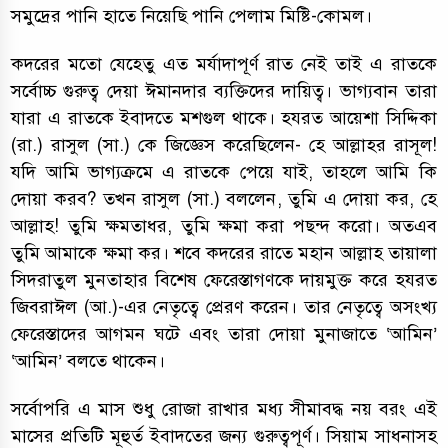
সমুদ্রের পানি হাতে নিয়েছি পানি পেলাম মিষ্টি-কোমল।
কদরের মতো যেহেতু এত মর্যাদাপূর্ণ রাত নেই তাই এ রাতকে
সর্বোচ্চ গুরুত্ব দেয়া ঈমানদার ব্যক্তিদের দায়িত্ব। ভাগ্যবান তারা
যারা এ রাতকে ইবাদতে মশগুল থাকে। হযরত আয়েশা সিদ্দিকা
(রা.) রাসুল (সা.) কে জিজ্ঞেস করেছিলেন- হে আল্লাহর রাসূল!
যদি আমি ভাগ্যক্রমে এ রাতকে পেয়ে যাই, তাহলে আমি কি
দোয়া করব? তখন রাসুল (সা.) বললেন, তুমি এ দোয়া কর, হে
আল্লাহ! তুমি ক্ষমতাধর, তুমি ক্ষমা করা পছন্দ করো। অতএব
তুমি আমাকে ক্ষমা কর। শবে কদরের রাতে মহান আল্লাহ তায়ালা
সিদরাতুল মুনতাহার বিশেষ ফেরেস্তাগণকে দায়মুক্ত করে হযরত
জিবরাঈল (আ.)-এর নেতৃত্বে প্রেরণ করেন। তার নেতৃত্বে অসংখ্য
ফেরেস্তাদের আগমন ঘটে এবং তারা দোয়া মুনাজাতে ‘আমিন’
‘আমিন’ বলতে থাকেন।
সর্বোপরি এ মাস শুধু রোজা রাখার মধ্য সীমাবদ্ধ নয় বরং এই
মাসের প্রতিটি মূহুর্ত ইবাদতের জন্য গুরুত্বপূর্ণ। সিয়াম সাধনাসহ