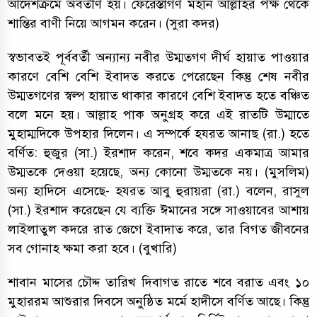
আদেশক্রমে অবতীর্ণ হয়। ফেরেস্তাগণ মহান আল্লাহর পক্ষ থেকে
শান্তির বাণী নিয়ে আগমন করেন। (সুরা কদর)
স্বভাবতই পূর্ববর্তী অন্যান্য নবীর উম্মতগণ দীর্ঘ হায়াত পাওয়ার
কারণে বেশি বেশি ইবাদত করতে পেরেছেন কিন্তু শেষ নবীর
উম্মতগণের স্বল্প হায়াত থাকার কারণে বেশি ইবাদত হতে বঞ্চিত
বলে মনে হয়। আল্লাহ পাক অনুগ্রহ করে এই রাতটি উম্মাতে
মুহাম্মদিকে উপহার দিলেন। এ সম্পর্কে হযরত আনাছ (রা.) হতে
বর্ণিত: হুজুর (সা.) ইরশাদ করেন, শবে কদর একমাত্র আমার
উম্মতকে দেওয়া হয়েছে, অন্য কোনো উম্মতকে নয়। (মুসলিম)
অন্য হাদিসে এসেছে- হযরত আবু হুরায়রা (রা.) বলেন, রাসুল
(সা.) ইরশাদ করেছেন যে ব্যক্তি ঈমানের সঙ্গে সাওয়াবের আশায়
লাইলাতুল কদরে রাত জেগে ইবাদাত করে, তার বিগত জীবনের
সব গোনাহ ক্ষমা করা হবে। (বুখারি)
শাবান মাসের চৌদ্দ তারিখ দিবাগত রাতে শবে বরাত এবং ১০
মুহাররম আশুরার দিবসে অনুষ্ঠিত মর্মে হাদীসে বর্ণিত আছে। কিন্তু