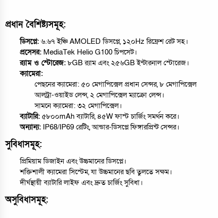
প্রধান বৈশিষ্ট্যসমূহ:
ডিসপ্লে:
৬.৬৭ ইঞ্চি AMOLED ডিসপ্লে, ১২০Hz রিফ্রেশ রেট সহ।
প্রসেসর:
MediaTek Helio G100 চিপসেট।
র‍্যাম ও স্টোরেজ:
৮GB র‍্যাম এবং ২৫৬GB ইন্টারনাল স্টোরেজ।
ক্যামেরা:
পেছনের ক্যামেরা: ৫০ মেগাপিক্সেল প্রধান সেন্সর, ৮ মেগাপিক্সেল
আলট্রা-ওয়াইড লেন্স, ২ মেগাপিক্সেল ম্যাক্রো লেন্স।
সামনে ক্যামেরা: ৩২ মেগাপিক্সেল।
ব্যাটারি:
৫৮০০mAh ব্যাটারি, ৪৫W ফাস্ট চার্জিং সমর্থন করে।
অন্যান্য:
IP68/IP69 রেটিং, আন্ডার-ডিসপ্লে ফিঙ্গারপ্রিন্ট সেন্সর।
সুবিধাসমূহ:
প্রিমিয়াম ডিজাইন এবং উচ্চমানের ডিসপ্লে।
শক্তিশালী ক্যামেরা সিস্টেম, যা উচ্চমানের ছবি তুলতে সক্ষম।
দীর্ঘস্থায়ী ব্যাটারি লাইফ এবং দ্রুত চার্জিং সুবিধা।
অসুবিধাসমূহ: