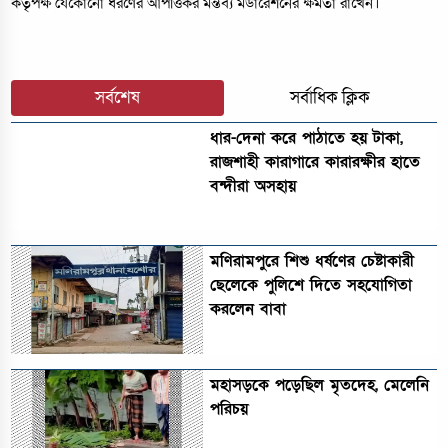
কর্তৃপক্ষ যেকোনো ধরণের আপত্তিকর মন্তব্য মডারেশনের ক্ষমতা রাখেন।
সর্বশেষ
সর্বাধিক ক্লিক
ধার-দেনা করে পাঠাতে হয় টাকা,
রাজশাহী কারাগারে কারারক্ষীর হাতে
বন্দীরা অসহায়
মণিরামপুরে শিশু ধর্ষণের চেষ্টাকারী
ছেলেকে পুলিশে দিতে সহযোগিতা
করলেন বাবা
মহাসড়কে পড়েছিল মৃতদেহ, মেলেনি
পরিচয়