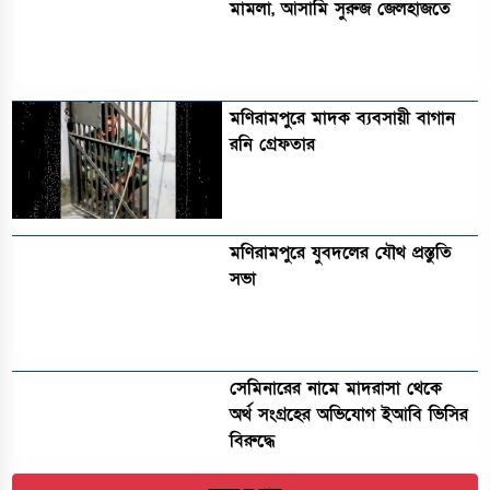
মামলা, আসামি সুরুজ জেলহাজতে
মণিরামপুরে মাদক ব্যবসায়ী বাগান
রনি গ্রেফতার
মণিরামপুরে যুবদলের যৌথ প্রস্তুতি
সভা
সেমিনারের নামে মাদরাসা থেকে
অর্থ সংগ্রহের অভিযোগ ইআবি ভিসির
বিরুদ্ধে