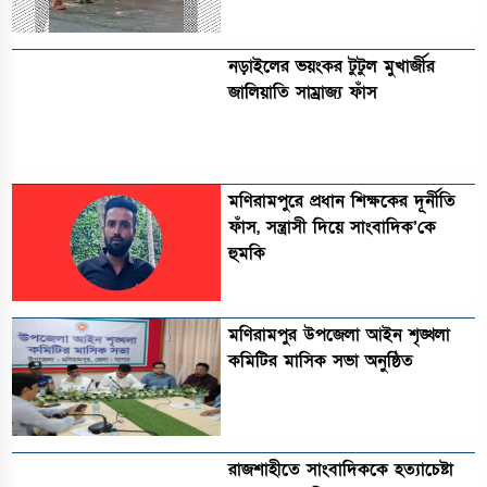
নড়াইলের ভয়ংকর টুটুল মুখার্জীর
জালিয়াতি সাম্রাজ্য ফাঁস
মণিরামপুরে প্রধান শিক্ষকের দূর্নীতি
ফাঁস, সন্ত্রাসী দিয়ে সাংবাদিক’কে
হুমকি
মণিরামপুর উপজেলা আইন শৃঙ্খলা
কমিটির মাসিক সভা অনুষ্ঠিত‎‎
রাজশাহীতে সাংবাদিককে হত্যাচেষ্টা