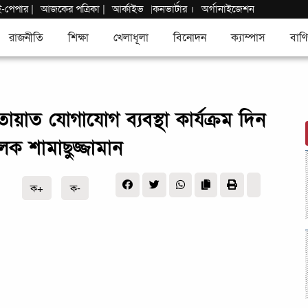
ই-পেপার
|
আজকের পত্রিকা |
আর্কাইভ
কনভার্টার
।
অর্গানাইজেশন
|
রাজনীতি
শিক্ষা
খেলাধূলা
বিনোদন
ক্যাম্পাস
বাণি
যাতায়াত যোগাযোগ ব্যবস্থা কার্যক্রম দিন
লক শামাছুজ্জামান
ক+
ক-