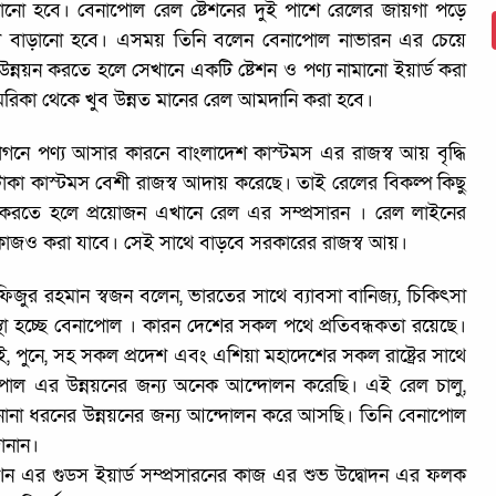
াড়ানো হবে। বেনাপোল রেল ষ্টেশনের দুই পাশে রেলের জায়গা পড়ে
গ বাড়ানো হবে। এসময় তিনি বলেন বেনাপোল নাভারন এর চেয়ে
উন্নয়ন করতে হলে সেখানে একটি ষ্টেশন ও পণ্য নামানো ইয়ার্ড করা
েরিকা থেকে খুব উন্নত মানের রেল আমদানি করা হবে।
নে পণ্য আসার কারনে বাংলাদেশ কাস্টমস এর রাজস্ব আয় বৃদ্ধি
কা কাস্টমস বেশী রাজস্ব আদায় করেছে। তাই রেলের বিকল্প কিছু
রতে হলে প্রয়োজন এখানে রেল এর সম্প্রসারন । রেল লাইনের
র কাজও করা যাবে। সেই সাথে বাড়বে সরকারের রাজস্ব আয়।
ুর রহমান স্বজন বলেন, ভারতের সাথে ব্যাবসা বানিজ্য, চিকিৎসা
স্থা হচ্ছে বেনাপোল । কারন দেশের সকল পথে প্রতিবন্ধকতা রয়েছে।
াই, পুনে, সহ সকল প্রদেশ এবং এশিয়া মহাদেশের সকল রাষ্ট্রের সাথে
োল এর উন্নয়নের জন্য অনেক আন্দোলন করেছি। এই রেল চালু,
হ নানা ধরনের উন্নয়নের জন্য আন্দোলন করে আসছি। তিনি বেনাপোল
ানান।
শন এর গুডস ইয়ার্ড সম্প্রসারনের কাজ এর শুভ উদ্বোদন এর ফলক