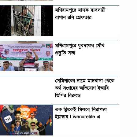
মণিরামপুরে মাদক ব্যবসায়ী
বাগান রনি গ্রেফতার
মণিরামপুরে যুবদলের যৌথ
প্রস্তুতি সভা
সেমিনারের নামে মাদরাসা থেকে
অর্থ সংগ্রহের অভিযোগ ইআবি
ভিসির বিরুদ্ধে
এক ক্লিকেই মিলবে নিরাপত্তা
ইয়াভ’র Livecurelife এ