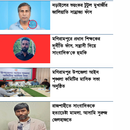
নড়াইলের ভয়ংকর টুটুল মুখার্জীর
জালিয়াতি সাম্রাজ্য ফাঁস
মণিরামপুরে প্রধান শিক্ষকের
দূর্নীতি ফাঁস, সন্ত্রাসী দিয়ে
সাংবাদিক’কে হুমকি
মণিরামপুর উপজেলা আইন
শৃঙ্খলা কমিটির মাসিক সভা
অনুষ্ঠিত‎‎
রাজশাহীতে সাংবাদিককে
হত্যাচেষ্টা মামলা, আসামি সুরুজ
জেলহাজতে