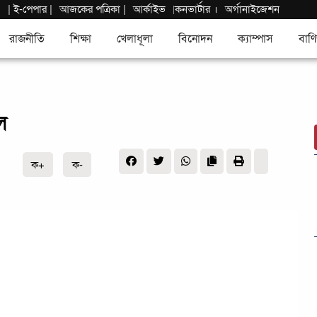
|
ই-পেপার
|
আজকের পত্রিকা |
আর্কাইভ
কনভার্টার
।
অর্গানাইজেশন
|
রাজনীতি
শিক্ষা
খেলাধূলা
বিনোদন
ক্যাম্পাস
বাণি
ল
ক+
ক-