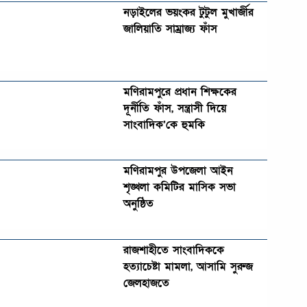
নড়াইলের ভয়ংকর টুটুল মুখার্জীর
জালিয়াতি সাম্রাজ্য ফাঁস
মণিরামপুরে প্রধান শিক্ষকের
দূর্নীতি ফাঁস, সন্ত্রাসী দিয়ে
সাংবাদিক’কে হুমকি
মণিরামপুর উপজেলা আইন
শৃঙ্খলা কমিটির মাসিক সভা
অনুষ্ঠিত‎‎
রাজশাহীতে সাংবাদিককে
হত্যাচেষ্টা মামলা, আসামি সুরুজ
জেলহাজতে