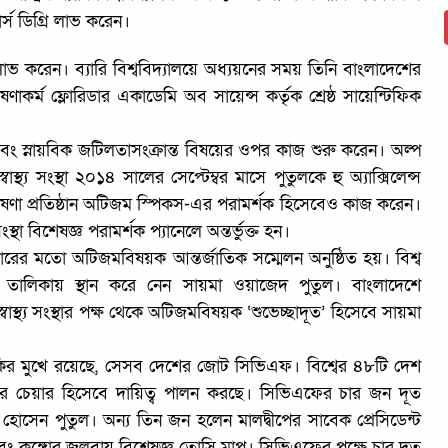
র্স ডিগ্রি লাভ করেন।
াভ করেন। ব্যারি বিশ্ববিদ্যালয়ে অধ্যয়নের সময় তিনি বাংলাদেশের
র্ম ফ্লোরিডার একাডেমি অব সায়েন্স কর্তৃক শ্রেষ্ঠ সায়েন্টিফিক
 স্নায়বিক জটিলতাসংক্রান্ত বিষয়ের ওপর কাজ শুরু করেন। অল্প
স্থ্য সংস্থা ২০১৪ সালের সেপ্টেম্বর মাসে পুতুলকে হু অ্যাক্সিলেন্স
তিক গবেষণা প্রতিষ্ঠান অটিজম স্পিকস-এর পরামর্শক হিসেবেও কাজ করেন।
ংস্থা বিশেষজ্ঞ পরামর্শক প্যানেলে অন্তর্ভুক্ত হন।
রের মতো অটিজমবিষয়ক আন্তর্জাতিক সম্মেলন অনুষ্ঠিত হয়। বিশ্ব
জনের তালিকায় স্থান করে নেন সায়মা ওয়াজেদ পুতুল। বাংলাদেশে
স্বাস্থ্য সংস্থার পক্ষ থেকে অটিজমবিষয়ক ‘শুভেচ্ছাদূত’ হিসেবে সায়মা
 ঝুঁকির মুখে রয়েছে, সেসব দেশের জোট সিভিএফ। বিশ্বের ৪৮টি দেশ
 চেয়ার হিসেবে দায়িত্ব পালন করছে। সিভিএফের চার জন দূত
সেন পুতুল। অন্য তিন জন হলেন মালদ্বীপের সাবেক প্রেসিডেন্ট
ং কঙ্গোর জলবায়ু বিশেষজ্ঞ তোসি মাপ্নু। সিভিএফের পক্ষে চার দূত