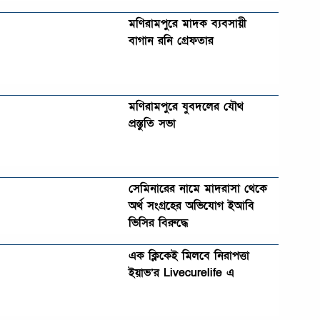
মণিরামপুরে মাদক ব্যবসায়ী
বাগান রনি গ্রেফতার
মণিরামপুরে যুবদলের যৌথ
প্রস্তুতি সভা
সেমিনারের নামে মাদরাসা থেকে
অর্থ সংগ্রহের অভিযোগ ইআবি
ভিসির বিরুদ্ধে
এক ক্লিকেই মিলবে নিরাপত্তা
ইয়াভ’র Livecurelife এ