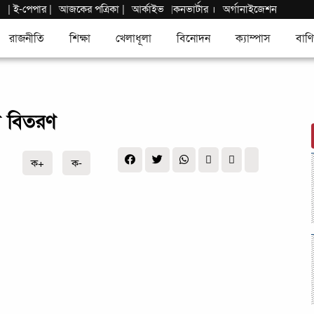
|
ই-পেপার
|
আজকের পত্রিকা |
আর্কাইভ
কনভার্টার
।
অর্গানাইজেশন
|
রাজনীতি
শিক্ষা
খেলাধূলা
বিনোদন
ক্যাম্পাস
বাণি
্বল বিতরণ
ক+
ক-