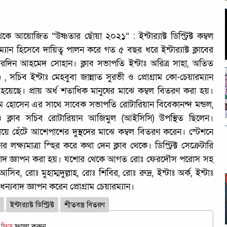
েকে আয়োজিত “উষ্ণতার ছোঁয়া ২০২১” : ইন্টার‌্যাক্ট ডিস্ট্রিক্ট কম্বল
যান হিসেবে দায়িত্ব পালন করে গত ৫ বছর ধরে ইন্টার‌্যাক্ট ক্লাবের
ফারদিন আহমেদ সোহান। ক্লাব সভাপতি ইন্টাঃ অরিত্র সাহা, অতিত
ব ইন্টাঃ মেহবুবা জান্নাত সুরভী ও প্রোগ্রাম কো-চেয়ারম্যান
হয়েছে। প্রায় অর্ধ শতাধিক মানুষের মাঝে কম্বল বিতরণ করা হয়।
াম হোসেন এর সাথে সাবেক সভাপতি রোটারিয়ান বিবেকানন্দ মন্ডল,
 ক্লাব সচিব রোটারিয়ান আজিমুল (আইসিসি) উপস্থিত ছিলেন।
পায়ে হেঁটে আশেপাশের দুস্থদের মাঝে কম্বল বিতরণ করেন। স্টেশনে
ক্ষ্যমাত্রা স্হির করে কথা দেন ক্লাব থেকে। ডিস্ট্রিক্ট সেক্রেটারি
ধন্যবাদ জ্ঞাপন করা হয়। যশোর থেকে আগত রোঃ ফেরদৌস পরোস সহ
ব, রোঃ মুহাম্মদুল্লাহ, রোঃ শিবির, রোঃ রুদ্র, ইন্টাঃ অর্ক, ইন্টাঃ
্যবাদ জ্ঞাপন করেন প্রোগ্রাম চেয়ারম্যান।
ণ
ইন্টার‌্যাক্ট ডিস্ট্রিক্ট
শীতবস্ত্র বিতরণ
জ ফিড
ফলো করুন