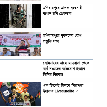
মণিরামপুরে মাদক ব্যবসায়ী
বাগান রনি গ্রেফতার
মণিরামপুরে যুবদলের যৌথ
প্রস্তুতি সভা
সেমিনারের নামে মাদরাসা থেকে
অর্থ সংগ্রহের অভিযোগ ইআবি
ভিসির বিরুদ্ধে
এক ক্লিকেই মিলবে নিরাপত্তা
ইয়াভ’র Livecurelife এ