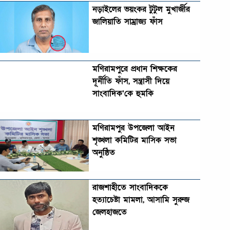
নড়াইলের ভয়ংকর টুটুল মুখার্জীর
জালিয়াতি সাম্রাজ্য ফাঁস
মণিরামপুরে প্রধান শিক্ষকের
দূর্নীতি ফাঁস, সন্ত্রাসী দিয়ে
সাংবাদিক’কে হুমকি
মণিরামপুর উপজেলা আইন
শৃঙ্খলা কমিটির মাসিক সভা
অনুষ্ঠিত‎‎
রাজশাহীতে সাংবাদিককে
হত্যাচেষ্টা মামলা, আসামি সুরুজ
জেলহাজতে