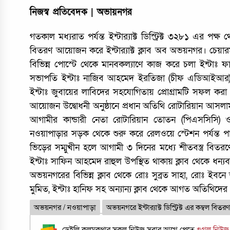
নিজস্ব প্রতিবেদক | অভায়নগর
গতকাল মধ্যরাত পর্যন্ত ইন্টার‌্যাক্ট ডিস্ট্রিক্ট ৩২৮১ এর পক্ষ থ
বিতরণ আয়োজন করে ইন্টার‌্যাক্ট ক্লাব অব অভয়নগর। চেয়ারম্
বিভিন্ন পোস্টে থেকে মানবকল্যাণে কাজ করে চলা ইন্টাঃ 
সভাপতি ইন্টাঃ নাজিব আহমেদ ইরতিজা (চীফ এডিআইআর) , সচি
ইন্টাঃ জুবায়ের লাবিদের সহযোগিতায় প্রোগ্রামটি সফল করা 
আয়োজন উদ্বোধনী অনুষ্ঠানে প্রধান অতিথি রোটারিয়ান আসল
আগামীর কান্ডারী নেতা রোটারিয়ান তোতন (পিএসসিসি) ও
নওয়াপাড়ার সড়ক থেকে শুরু করে রেলওয়ে স্টেশন পর্যন্ত 
ভিড়ের সম্মুখীন হলে আগামী ৩ দিনের মধ্যে শীতবস্ত্র বিতরণের ল
ইন্টাঃ সাফিন আহমেদ রাহুল উপস্থিত থাকায় ক্লাব থেকে 
অভয়নগরের বিভিন্ন ক্লাব থেকে রোঃ সুব্রত সাহা, রোঃ ইবনে আসি
মুমিত, ইন্টাঃ হানিফ সহ অন্যান্য ক্লাব থেকে আগত অতিথিদের ধন
অভয়নগর / নওয়াপাড়া
অভয়নগরে ইন্টার‌্যাক্ট ডিস্ট্রিক্ট এর কম্বল বিতর
ডেইলি কলমকথার সকল নিউজ সবার আগে পেতে
গুগল নিউ