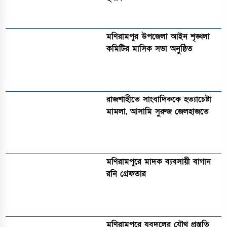
মণিরামপুর উপজেলা আইন শৃঙ্খলা
কমিটির মাসিক সভা অনুষ্ঠিত‎‎
রাজশাহীতে সাংবাদিককে হত্যাচেষ্টা
মামলা, আসামি সুরুজ জেলহাজতে
মণিরামপুরে মাদক ব্যবসায়ী বাগান
রনি গ্রেফতার
মণিরামপুরে যুবদলের যৌথ প্রস্তুতি