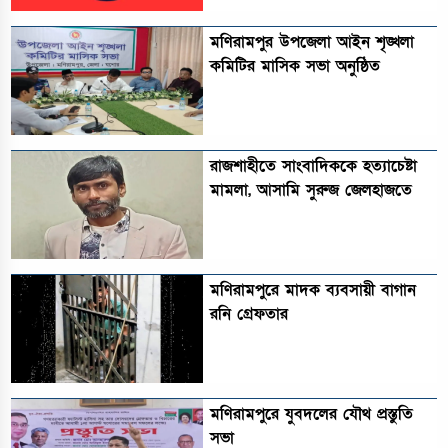
মণিরামপুর উপজেলা আইন শৃঙ্খলা
কমিটির মাসিক সভা অনুষ্ঠিত‎‎
রাজশাহীতে সাংবাদিককে হত্যাচেষ্টা
মামলা, আসামি সুরুজ জেলহাজতে
মণিরামপুরে মাদক ব্যবসায়ী বাগান
রনি গ্রেফতার
মণিরামপুরে যুবদলের যৌথ প্রস্তুতি
সভা