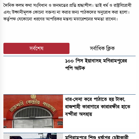
দৈনিক কলম কথা সংবিধান ও জনমতের প্রতি শ্রদ্ধাশীল। তাই ধর্ম ও রাষ্ট্রবিরোধী
এবং উষ্কানীমূলক কোনো বক্তব্য না করার জন্য পাঠকদের অনুরোধ করা হলো।
কর্তৃপক্ষ যেকোনো ধরণের আপত্তিকর মন্তব্য মডারেশনের ক্ষমতা রাখেন।
সর্বশেষ
সর্বাধিক ক্লিক
১০০ পিস ইয়াবাসহ মণিরামপুরের
পপি আটক
ধার-দেনা করে পাঠাতে হয় টাকা,
রাজশাহী কারাগারে কারারক্ষীর হাতে
বন্দীরা অসহায়
মণিরামপুরে শিশু ধর্ষণের চেষ্টাকারী