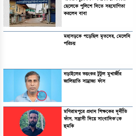
ছেলেকে পুলিশে দিতে সহযোগিতা
করলেন বাবা
মহাসড়কে পড়েছিল মৃতদেহ, মেলেনি
পরিচয়
নড়াইলের ভয়ংকর টুটুল মুখার্জীর
জালিয়াতি সাম্রাজ্য ফাঁস
মণিরামপুরে প্রধান শিক্ষকের দূর্নীতি
ফাঁস, সন্ত্রাসী দিয়ে সাংবাদিক’কে
হুমকি