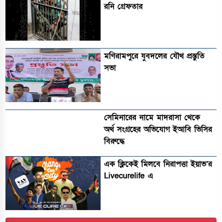
রনি গ্রেফতার
মণিরামপুরে যুবদলের যৌথ প্রস্তুতি
সভা
সেমিনারের নামে মাদরাসা থেকে
অর্থ সংগ্রহের অভিযোগ ইআবি ভিসির
বিরুদ্ধে
এক ক্লিকেই মিলবে নিরাপত্তা ইয়াভ’র
Livecurelife এ