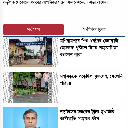
কর্তৃপক্ষ যেকোনো ধরণের আপত্তিকর মন্তব্য মডারেশনের ক্ষমতা রাখেন।
সর্বশেষ
সর্বাধিক ক্লিক
মণিরামপুরে শিশু ধর্ষণের চেষ্টাকারী
ছেলেকে পুলিশে দিতে সহযোগিতা
করলেন বাবা
মহাসড়কে পড়েছিল মৃতদেহ, মেলেনি
পরিচয়
নড়াইলের ভয়ংকর টুটুল মুখার্জীর
জালিয়াতি সাম্রাজ্য ফাঁস