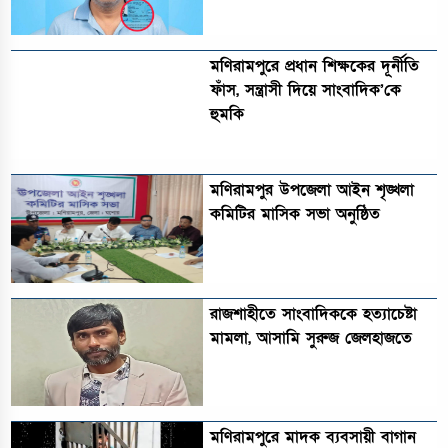
মণিরামপুরে প্রধান শিক্ষকের দূর্নীতি
ফাঁস, সন্ত্রাসী দিয়ে সাংবাদিক’কে
হুমকি
মণিরামপুর উপজেলা আইন শৃঙ্খলা
কমিটির মাসিক সভা অনুষ্ঠিত‎‎
রাজশাহীতে সাংবাদিককে হত্যাচেষ্টা
মামলা, আসামি সুরুজ জেলহাজতে
মণিরামপুরে মাদক ব্যবসায়ী বাগান