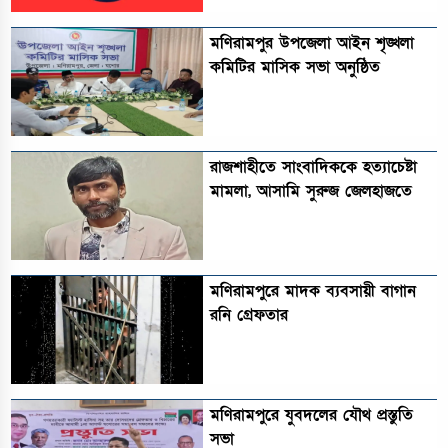
মণিরামপুর উপজেলা আইন শৃঙ্খলা
কমিটির মাসিক সভা অনুষ্ঠিত‎‎
রাজশাহীতে সাংবাদিককে হত্যাচেষ্টা
মামলা, আসামি সুরুজ জেলহাজতে
মণিরামপুরে মাদক ব্যবসায়ী বাগান
রনি গ্রেফতার
মণিরামপুরে যুবদলের যৌথ প্রস্তুতি
সভা