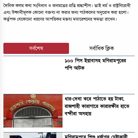
দৈনিক কলম কথা সংবিধান ও জনমতের প্রতি শ্রদ্ধাশীল। তাই ধর্ম ও রাষ্ট্রবিরোধী
এবং উষ্কানীমূলক কোনো বক্তব্য না করার জন্য পাঠকদের অনুরোধ করা হলো।
কর্তৃপক্ষ যেকোনো ধরণের আপত্তিকর মন্তব্য মডারেশনের ক্ষমতা রাখেন।
সর্বশেষ
সর্বাধিক ক্লিক
১০০ পিস ইয়াবাসহ মণিরামপুরের
পপি আটক
ধার-দেনা করে পাঠাতে হয় টাকা,
রাজশাহী কারাগারে কারারক্ষীর হাতে
বন্দীরা অসহায়
মণিরামপুরে শিশু ধর্ষণের চেষ্টাকারী