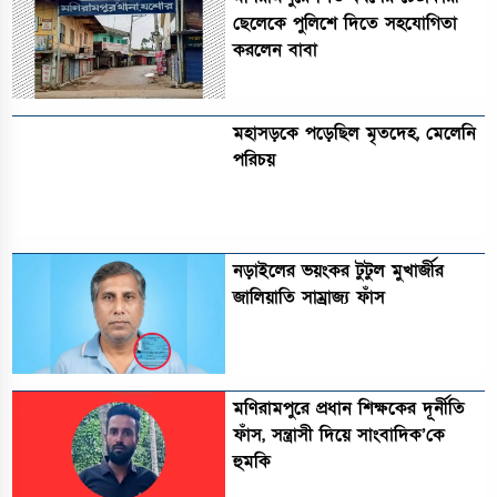
ছেলেকে পুলিশে দিতে সহযোগিতা
করলেন বাবা
মহাসড়কে পড়েছিল মৃতদেহ, মেলেনি
পরিচয়
নড়াইলের ভয়ংকর টুটুল মুখার্জীর
জালিয়াতি সাম্রাজ্য ফাঁস
মণিরামপুরে প্রধান শিক্ষকের দূর্নীতি
ফাঁস, সন্ত্রাসী দিয়ে সাংবাদিক’কে
হুমকি