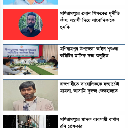
মণিরামপুরে প্রধান শিক্ষকের দূর্নীতি
ফাঁস, সন্ত্রাসী দিয়ে সাংবাদিক’কে
হুমকি
মণিরামপুর উপজেলা আইন শৃঙ্খলা
কমিটির মাসিক সভা অনুষ্ঠিত‎‎
রাজশাহীতে সাংবাদিককে হত্যাচেষ্টা
মামলা, আসামি সুরুজ জেলহাজতে
মণিরামপুরে মাদক ব্যবসায়ী বাগান
রনি গ্রেফতার