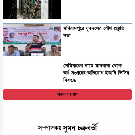
মণিরামপুরে যুবদলের যৌথ প্রস্তুতি
সভা
সেমিনারের নামে মাদরাসা থেকে
অর্থ সংগ্রহের অভিযোগ ইআবি ভিসির
বিরুদ্ধে
সকল সংবাদ
সুমন চক্রবর্তী
সম্পাদকঃ