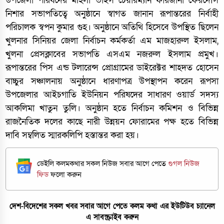
উপজেলা পরিষদের মহিলা ভাইস চেয়ারম্যান ফারজানা ফেরদৌস
নিশার সভাপতিত্বে অনুষ্ঠানে স্বাগত জানান রূপান্তরের নির্বাহী
পরিচালক স্বপন কুমার গুহ। অনুষ্ঠানে অতিথি হিসেবে উপস্থিত ছিলেন
খুলনার সিনিয়র জেলা নির্বাচন কর্মকর্তা এম মাজহারুল ইসলাম,
খুলনা প্রেসক্লাবের সভাপতি এসএম নজরুল ইসলাম প্রমুখ।
রূপান্তরের পিস এন্ড টলারেন্স প্রোগ্রামের ডাইরেক্টর শাহদত হোসেন
বাচ্চুর সঞ্চালনায় অনুষ্ঠানে ধারণাপত্র উপস্থাপন করেন রূপসা
উপজেলার আইচগাতি ইউনিয়ন পরিষদের সাধারণ ওয়ার্ড সদস্য
আকলিমা খাতুন তুলি। অনুষ্ঠান হতে নির্বাচন কমিশন ও বিভিন্ন
রাজনৈতিক দলের কাছে নারী উন্নয়ন ফোরামের পক্ষ হতে বিভিন্ন
দাবি সম্বলিত স্মারকলিপি হস্তান্তর করা হয়।
ডেইলি কলমকথার সকল নিউজ সবার আগে পেতে
গুগল নিউজ
ফিড
ফলো করুন
দেশ-বিদেশের সকল খবর সবার আগে পেতে কলম কথা এর ইউটিউব চ্যানেল
এ সাবস্ক্রাইব করুন