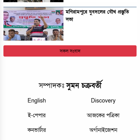
মণিরামপুরে যুবদলের যৌথ প্রস্তুতি
সভা
সকল সংবাদ
সম্পাদকঃ
সুমন চক্রবর্তী
English
Discovery
ই-পেপার
আজকের পত্রিকা
কনভার্টার
অর্গানাইজেশন