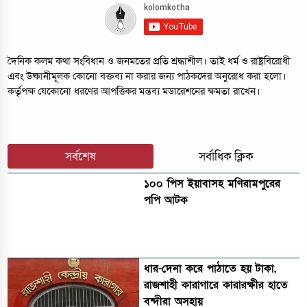
দৈনিক কলম কথা সংবিধান ও জনমতের প্রতি শ্রদ্ধাশীল। তাই ধর্ম ও রাষ্ট্রবিরোধী
এবং উষ্কানীমূলক কোনো বক্তব্য না করার জন্য পাঠকদের অনুরোধ করা হলো।
কর্তৃপক্ষ যেকোনো ধরণের আপত্তিকর মন্তব্য মডারেশনের ক্ষমতা রাখেন।
সর্বশেষ
সর্বাধিক ক্লিক
১০০ পিস ইয়াবাসহ মণিরামপুরের
পপি আটক
ধার-দেনা করে পাঠাতে হয় টাকা,
রাজশাহী কারাগারে কারারক্ষীর হাতে
বন্দীরা অসহায়