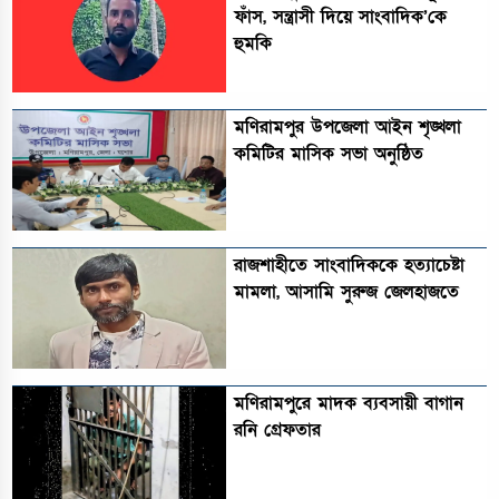
ফাঁস, সন্ত্রাসী দিয়ে সাংবাদিক’কে
হুমকি
মণিরামপুর উপজেলা আইন শৃঙ্খলা
কমিটির মাসিক সভা অনুষ্ঠিত‎‎
রাজশাহীতে সাংবাদিককে হত্যাচেষ্টা
মামলা, আসামি সুরুজ জেলহাজতে
মণিরামপুরে মাদক ব্যবসায়ী বাগান
রনি গ্রেফতার