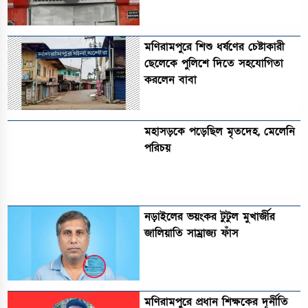
মণিরামপুরে শিশু ধর্ষণের চেষ্টাকারী
ছেলেকে পুলিশে দিতে সহযোগিতা
করলেন বাবা
মহাসড়কে পড়েছিল মৃতদেহ, মেলেনি
পরিচয়
নড়াইলের ভয়ংকর টুটুল মুখার্জীর
জালিয়াতি সাম্রাজ্য ফাঁস
মণিরামপুরে প্রধান শিক্ষকের দূর্নীতি