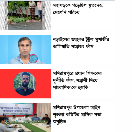
মহাসড়কে পড়েছিল মৃতদেহ,
মেলেনি পরিচয়
নড়াইলের ভয়ংকর টুটুল মুখার্জীর
জালিয়াতি সাম্রাজ্য ফাঁস
মণিরামপুরে প্রধান শিক্ষকের
দূর্নীতি ফাঁস, সন্ত্রাসী দিয়ে
সাংবাদিক’কে হুমকি
মণিরামপুর উপজেলা আইন
শৃঙ্খলা কমিটির মাসিক সভা
অনুষ্ঠিত‎‎