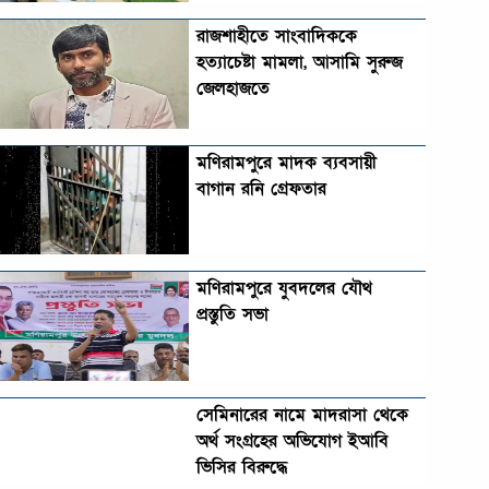
রাজশাহীতে সাংবাদিককে
হত্যাচেষ্টা মামলা, আসামি সুরুজ
জেলহাজতে
মণিরামপুরে মাদক ব্যবসায়ী
বাগান রনি গ্রেফতার
মণিরামপুরে যুবদলের যৌথ
প্রস্তুতি সভা
সেমিনারের নামে মাদরাসা থেকে
অর্থ সংগ্রহের অভিযোগ ইআবি
ভিসির বিরুদ্ধে