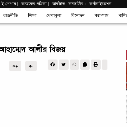
|
ই-পেপার
|
আজকের পত্রিকা |
আর্কাইভ
কনভার্টার
।
অর্গানাইজেশন
|
রাজনীতি
শিক্ষা
খেলাধূলা
বিনোদন
ক্যাম্পাস
বাণি
ী আহাম্মেদ আলীর বিজয়
ক+
ক-