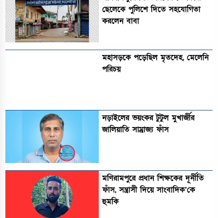
ছেলেকে পুলিশে দিতে সহযোগিতা
করলেন বাবা
মহাসড়কে পড়েছিল মৃতদেহ, মেলেনি
পরিচয়
নড়াইলের ভয়ংকর টুটুল মুখার্জীর
জালিয়াতি সাম্রাজ্য ফাঁস
মণিরামপুরে প্রধান শিক্ষকের দূর্নীতি
ফাঁস, সন্ত্রাসী দিয়ে সাংবাদিক’কে
হুমকি