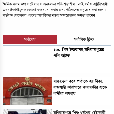
দৈনিক কলম কথা সংবিধান ও জনমতের প্রতি শ্রদ্ধাশীল। তাই ধর্ম ও রাষ্ট্রবিরোধী
এবং উষ্কানীমূলক কোনো বক্তব্য না করার জন্য পাঠকদের অনুরোধ করা হলো।
কর্তৃপক্ষ যেকোনো ধরণের আপত্তিকর মন্তব্য মডারেশনের ক্ষমতা রাখেন।
সর্বশেষ
সর্বাধিক ক্লিক
১০০ পিস ইয়াবাসহ মণিরামপুরের
পপি আটক
ধার-দেনা করে পাঠাতে হয় টাকা,
রাজশাহী কারাগারে কারারক্ষীর হাতে
বন্দীরা অসহায়
মণিরামপুরে শিশু ধর্ষণের চেষ্টাকারী