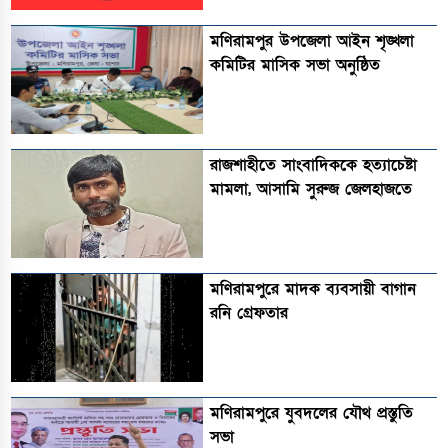
মণিরামপুর উপজেলা আইন শৃঙ্খলা
কমিটির মাসিক সভা অনুষ্ঠিত‎‎
রাজশাহীতে সাংবাদিককে হত্যাচেষ্টা
মামলা, আসামি সুরুজ জেলহাজতে
মণিরামপুরে মাদক ব্যবসায়ী বাগান
রনি গ্রেফতার
মণিরামপুরে যুবদলের যৌথ প্রস্তুতি
সভা