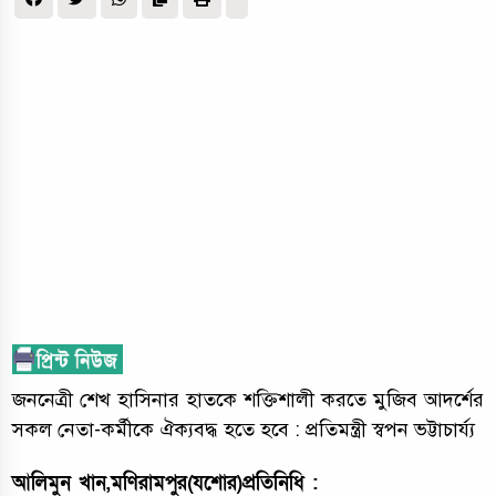
জননেত্রী শেখ হাসিনার হাতকে শক্তিশালী করতে মুজিব আদর্শের
সকল নেতা-কর্মীকে ঐক্যবদ্ধ হতে হবে : প্রতিমন্ত্রী স্বপন ভট্টাচার্য্য
আলিমুন খান,মণিরামপুর(যশোর)প্রতিনিধি :