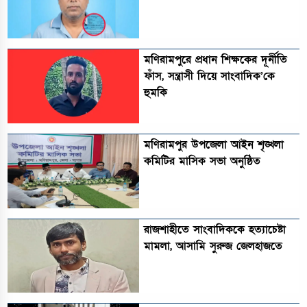
মণিরামপুরে প্রধান শিক্ষকের দূর্নীতি
ফাঁস, সন্ত্রাসী দিয়ে সাংবাদিক’কে
হুমকি
মণিরামপুর উপজেলা আইন শৃঙ্খলা
কমিটির মাসিক সভা অনুষ্ঠিত‎‎
রাজশাহীতে সাংবাদিককে হত্যাচেষ্টা
মামলা, আসামি সুরুজ জেলহাজতে