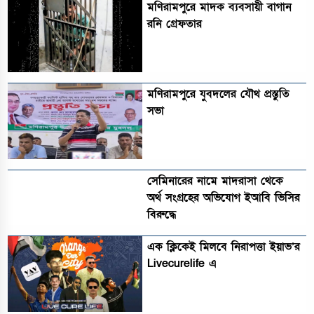
মণিরামপুরে মাদক ব্যবসায়ী বাগান
রনি গ্রেফতার
মণিরামপুরে যুবদলের যৌথ প্রস্তুতি
সভা
সেমিনারের নামে মাদরাসা থেকে
অর্থ সংগ্রহের অভিযোগ ইআবি ভিসির
বিরুদ্ধে
এক ক্লিকেই মিলবে নিরাপত্তা ইয়াভ’র
Livecurelife এ