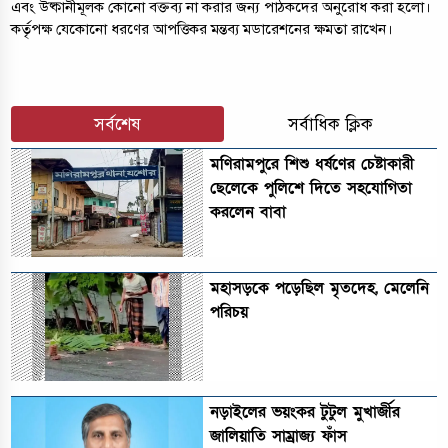
এবং উষ্কানীমূলক কোনো বক্তব্য না করার জন্য পাঠকদের অনুরোধ করা হলো।
কর্তৃপক্ষ যেকোনো ধরণের আপত্তিকর মন্তব্য মডারেশনের ক্ষমতা রাখেন।
সর্বশেষ
সর্বাধিক ক্লিক
মণিরামপুরে শিশু ধর্ষণের চেষ্টাকারী
ছেলেকে পুলিশে দিতে সহযোগিতা
করলেন বাবা
মহাসড়কে পড়েছিল মৃতদেহ, মেলেনি
পরিচয়
নড়াইলের ভয়ংকর টুটুল মুখার্জীর
জালিয়াতি সাম্রাজ্য ফাঁস