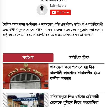
দৈনিক কলম কথা সংবিধান ও জনমতের প্রতি শ্রদ্ধাশীল। তাই ধর্ম ও রাষ্ট্রবিরোধী
এবং উষ্কানীমূলক কোনো বক্তব্য না করার জন্য পাঠকদের অনুরোধ করা হলো।
কর্তৃপক্ষ যেকোনো ধরণের আপত্তিকর মন্তব্য মডারেশনের ক্ষমতা রাখেন।
সর্বশেষ
সর্বাধিক ক্লিক
ধার-দেনা করে পাঠাতে হয় টাকা,
রাজশাহী কারাগারে কারারক্ষীর হাতে
বন্দীরা অসহায়
মণিরামপুরে শিশু ধর্ষণের চেষ্টাকারী
ছেলেকে পুলিশে দিতে সহযোগিতা