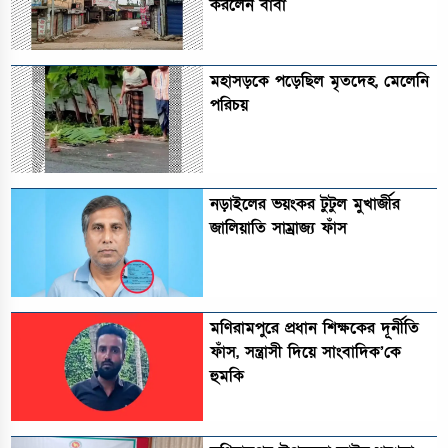
করলেন বাবা
মহাসড়কে পড়েছিল মৃতদেহ, মেলেনি
পরিচয়
নড়াইলের ভয়ংকর টুটুল মুখার্জীর
জালিয়াতি সাম্রাজ্য ফাঁস
মণিরামপুরে প্রধান শিক্ষকের দূর্নীতি
ফাঁস, সন্ত্রাসী দিয়ে সাংবাদিক’কে
হুমকি