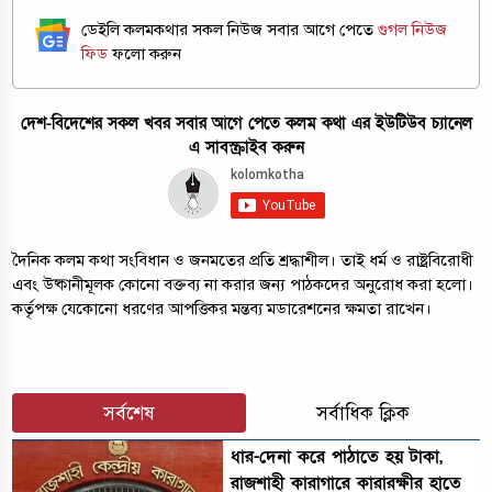
ডেইলি কলমকথার সকল নিউজ সবার আগে পেতে
গুগল নিউজ
ফিড
ফলো করুন
দেশ-বিদেশের সকল খবর সবার আগে পেতে কলম কথা এর ইউটিউব চ্যানেল
এ সাবস্ক্রাইব করুন
দৈনিক কলম কথা সংবিধান ও জনমতের প্রতি শ্রদ্ধাশীল। তাই ধর্ম ও রাষ্ট্রবিরোধী
এবং উষ্কানীমূলক কোনো বক্তব্য না করার জন্য পাঠকদের অনুরোধ করা হলো।
কর্তৃপক্ষ যেকোনো ধরণের আপত্তিকর মন্তব্য মডারেশনের ক্ষমতা রাখেন।
সর্বশেষ
সর্বাধিক ক্লিক
ধার-দেনা করে পাঠাতে হয় টাকা,
রাজশাহী কারাগারে কারারক্ষীর হাতে