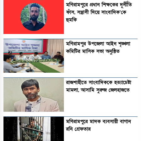
মণিরামপুরে প্রধান শিক্ষকের দূর্নীতি
ফাঁস, সন্ত্রাসী দিয়ে সাংবাদিক’কে
হুমকি
মণিরামপুর উপজেলা আইন শৃঙ্খলা
কমিটির মাসিক সভা অনুষ্ঠিত‎‎
রাজশাহীতে সাংবাদিককে হত্যাচেষ্টা
মামলা, আসামি সুরুজ জেলহাজতে
মণিরামপুরে মাদক ব্যবসায়ী বাগান
রনি গ্রেফতার