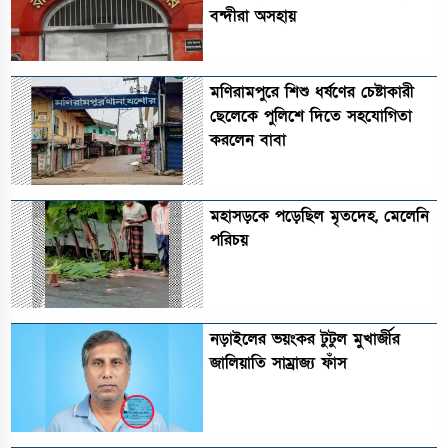
বন্দীরা অসহায়
মণিরামপুরে শিশু ধর্ষণের চেষ্টাকারী
ছেলেকে পুলিশে দিতে সহযোগিতা
করলেন বাবা
মহাসড়কে পড়েছিল মৃতদেহ, মেলেনি
পরিচয়
নড়াইলের ভয়ংকর টুটুল মুখার্জীর
জালিয়াতি সাম্রাজ্য ফাঁস