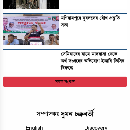
মণিরামপুরে যুবদলের যৌথ প্রস্তুতি
সভা
সেমিনারের নামে মাদরাসা থেকে
অর্থ সংগ্রহের অভিযোগ ইআবি ভিসির
বিরুদ্ধে
সকল সংবাদ
সুমন চক্রবর্তী
সম্পাদকঃ
English
Discovery