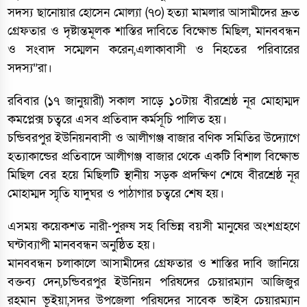
সদস্য ছানোয়ার হোসেন মোল্যা (৭০) হত্যা মামলার আসামীদের দ্রুত
গ্রেফতার ও দৃষ্টান্তমূলক শাস্তির দাবিতে বিক্ষোভ মিছিল, মানববন্ধন
ও সংবাদ সম্মেলন করেন,এলাকাবাসী ও নিহতের পরিবারের
সদস্য”রা।
রবিবার (১৭ জানুয়ারী) সকাল সাড়ে ১০টায় বীরশ্রেষ্ঠ নূর মোহাম্মদ
কমপ্লেক্স চত্বরে এসব প্রতিবাদ কর্মসূচি পালিত হয়।
চন্ডিবরপুর ইউনিয়নবাসী ও আলীগঞ্জ বাজার বণিক সমিতির উদ্যোগে
হত্যাকান্ডের প্রতিবাদে আলীগঞ্জ বাজার থেকে একটি বিশাল বিক্ষোভ
মিছিল বের হয়ে মিছিলটি স্থানীয় সড়ক প্রদক্ষিণ শেষে বীরশ্রেষ্ঠ নূর
মোহাম্মদ স্মৃতি যাদুঘর ও পাঠাগার চত্বরে শেষ হয়।
এসময় কয়েকশত নারী-পুরুষ সহ বিভিন্ন বয়সী মানুষের অংশগ্রহণে
ঘন্টাব্যাপী মানববন্ধন অনুষ্ঠিত হয়।
মানববন্ধন চলাকালে আসামীদের গ্রেফতার ও শাস্তির দাবি জানিয়ে
বক্তব্য দেন,চন্ডিবরপুর ইউনিয়ন পরিষদের চেয়ারম্যান আজিজুর
রহমান ভূইয়া,সদর উপজেলা পরিষদের সাবেক ভাইস চেয়ারম্যান