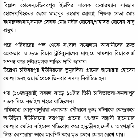
বিল্লাল হোসেন,চন্ডিবরপুর ইউপির সাবেক চেয়ারম্যান সাজ্জাদ
হোসেন,নিহতের ছেলে মাহাবুর রহমান মোল্যা, শিক্ষক নেতা মোঃ
কামরুজ্জামান,সমাজ সেবক মোঃ নবীর হোসেন,শাহাদত হোসেন সাবু
প্রমুখ।
পরে পরিবারের পক্ষ থেকে সংবাদ সম্মেলনে আসামীদের দ্রুত
গ্রেফতার ও দ্রুত বিচার ট্রাইব্যুনালের মাধ্যমে মামলার বিচারকার্জ
সম্পন্ন করে দৃষ্টান্তমূলক শাস্তির দাবি জানান।
উল্লেখ্য চন্ডিবরপুর ইউনিয়নের ভুমুরদিয়া গ্রামের ছানোয়ার হোসেন
মোল্যা ৯নং ওয়ার্ড থেকে তিনবার সদস্য নির্বাচিত হন।
গত (১০জানুয়ারী) সকাল সাড়ে ১০টার তিনি চালিতাতলা-কমলাপুর
সড়ক দিয়ে নড়াইল শহরে যাচ্ছিলেন।
পথিমধ্যে বোড়াবাদুরিয়া এলাকায় পৌছালে তুচ্ছ ঘটনাকে কেন্দ্রকরে
আউড়িয়া ইউনিয়নের দত্তপাড়া গ্রামের ৭/৮জন সন্ত্রাসী ছানোয়ার
মোল্যার মোটর সাইকেল গতিরোধ করে হাতুড়ীসহ দেশীয় অস্ত্রশস্ত্রাদি
দিয়ে বেপরোয়া ভাবে মারপিট করে মৃত ভেবে ফেলে রেখে যায়।