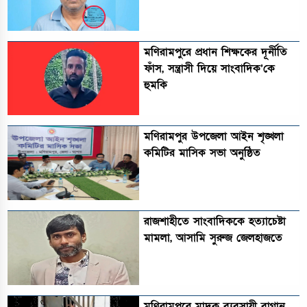
মণিরামপুরে প্রধান শিক্ষকের দূর্নীতি
ফাঁস, সন্ত্রাসী দিয়ে সাংবাদিক’কে
হুমকি
মণিরামপুর উপজেলা আইন শৃঙ্খলা
কমিটির মাসিক সভা অনুষ্ঠিত‎‎
রাজশাহীতে সাংবাদিককে হত্যাচেষ্টা
মামলা, আসামি সুরুজ জেলহাজতে
মণিরামপুরে মাদক ব্যবসায়ী বাগান