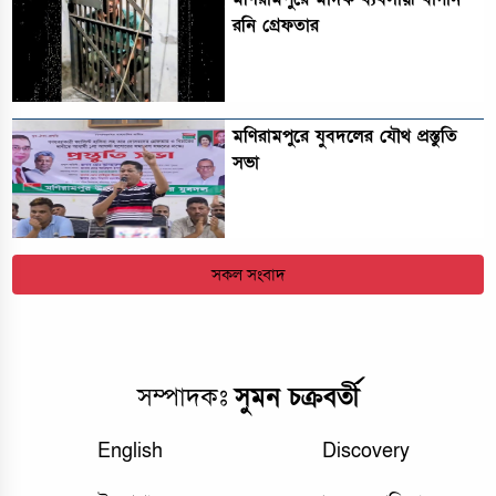
রনি গ্রেফতার
মণিরামপুরে যুবদলের যৌথ প্রস্তুতি
সভা
সকল সংবাদ
সম্পাদকঃ
সুমন চক্রবর্তী
English
Discovery