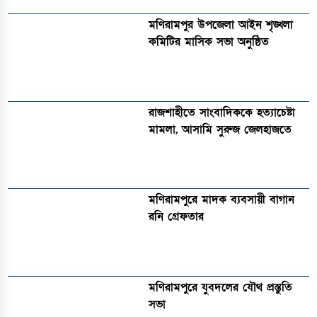
মণিরামপুর উপজেলা আইন শৃঙ্খলা
কমিটির মাসিক সভা অনুষ্ঠিত‎‎
রাজশাহীতে সাংবাদিককে হত্যাচেষ্টা
মামলা, আসামি সুরুজ জেলহাজতে
মণিরামপুরে মাদক ব্যবসায়ী বাগান
রনি গ্রেফতার
মণিরামপুরে যুবদলের যৌথ প্রস্তুতি
সভা