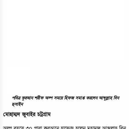
পবিত্র কুরআন শরীফ অল্প সময়ে হিফজ সমাপ্ত করলেন আব্দুল্লাহ বিন
হুসাইন
মোহাম্মদ জুবাইর চট্রগ্রাম
অল্প বয়সে ৩০ পারা কুরআনে হাফেজ হলেন মুহাম্মদ আব্দুল্লাহ বিন