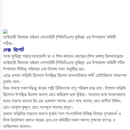
প্রাইমারী ভিলেজ ডক্টরস সোসাইটি (পিভিডিএস) কুমিল্লা এর উপজেলা কমিটি
গঠিত।
ডেক্স রিপোর্ট
আজ কুমিল্লা শহরে রাজদেবী মা ও শিশু কল্যান কেন্দ্রের (শিশু মঙ্গল) মিলনায়তনে
প্রাইমারী ভিলেজ ডক্টরস সোসাইটি (পিভিডিএস) কুমিল্লা এর উপজেলা কমিটি গঠিন
উপলক্ষে সীমিত পরিসরে এক বিশেষ সভা অনুষ্ঠিত হয়।
এতে প্রধান অতিথি হিসেবে উপস্থিত ছিলেন মানবাধিকার কর্মী রোটারিয়ান অধ্যাপক
দুর্জয় পাল।
উক্ত সভায় সভাপতিত্ব করেন পল্লী চিকিৎসক বাবু পরিমল চন্দ্র রায়। বিশেষ অতিথি
হিসেবে উপস্থিত ছিলেন জনাব মোঃ জহিরুল হক ভূঁইয়া। অন্যান্য গ্রাম ডাক্তারদের
মধ্যে বক্তব্য রাখেন জি.এম এরশাদ আলম, মোঃ শাহ আলম, মোঃ জসীম উদ্দিন,
মোঃ আব্দুল কুদ্দুস, মোঃ আবদুস সালাম প্রমুখ।
প্রধান অতিথির বক্তব্যে জনাব দুর্জয় পাল সাংগঠনিক বিভিন্ন বিষয়ে সুপরামর্শ ও
দিক নির্দেশনা প্রদান করেন এবং নব কমিটির সকল সদস্য বৃন্দকে স্বাগত ও
অভিনন্দন জানান।