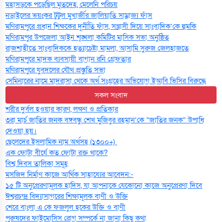
মহাসড়কে পড়েছিল মৃতদেহ, মেলেনি পরিচয়
নড়াইলের ভয়ংকর টুটুল মুখার্জীর জালিয়াতি সাম্রাজ্য ফাঁস
মণিরামপুরে প্রধান শিক্ষকের দূর্নীতি ফাঁস, সন্ত্রাসী দিয়ে সাংবাদিক’কে হুমকি
মণিরামপুর উপজেলা আইন শৃঙ্খলা কমিটির মাসিক সভা অনুষ্ঠিত‎‎
রাজশাহীতে সাংবাদিককে হত্যাচেষ্টা মামলা, আসামি সুরুজ জেলহাজতে
মণিরামপুরে মাদক ব্যবসায়ী বাগান রনি গ্রেফতার
মণিরামপুরে যুবদলের যৌথ প্রস্তুতি সভা
সেমিনারের নামে মাদরাসা থেকে অর্থ সংগ্রহের অভিযোগ ইআবি ভিসির বিরুদ্ধে
সকল সংবাদ
শরীর দুর্বল হওয়ার কারণ, লক্ষণ ও প্রতিকার
৩রা মার্চ জাতির জনক বঙ্গবন্ধু শেখ মুজিবুর রহমান’কে “জাতির জনক” উপাধি
দেওয়া হয়।
ছেলেদের ইসলামিক নাম অর্থসহ (১৩০০+)
এক ফোটা বীর্যে কত ফোটা রক্ত থাকে?
বিশ্ব দিবস তালিকা সমূহ
মসজিদ নির্মাণ কাজে আর্থিক সাহায্যের আবেদন:-
১৫ টি অনুপ্রেরণামূলক হাদিস, যা আপনাকে যেকোনো কাজে অনুপ্রেরণা দিবে
ঈশ্বরচন্দ্র বিদ্যাসাগরের শিক্ষামূলক বাণী ও উক্তি
শেরে বাংলা এ কে ফজলুল হকের উক্তি ও বাণী
পুরুষদের ফাইমোসিস রোগ সম্পর্কে না জানা কিছু কথা