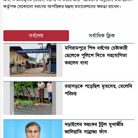
কর্তৃপক্ষ যেকোনো ধরণের আপত্তিকর মন্তব্য মডারেশনের ক্ষমতা রাখেন।
সর্বশেষ
সর্বাধিক ক্লিক
মণিরামপুরে শিশু ধর্ষণের চেষ্টাকারী
ছেলেকে পুলিশে দিতে সহযোগিতা
করলেন বাবা
মহাসড়কে পড়েছিল মৃতদেহ, মেলেনি
পরিচয়
নড়াইলের ভয়ংকর টুটুল মুখার্জীর
জালিয়াতি সাম্রাজ্য ফাঁস