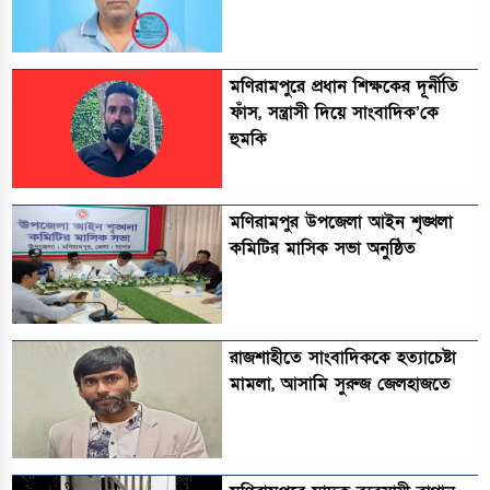
মণিরামপুরে প্রধান শিক্ষকের দূর্নীতি
ফাঁস, সন্ত্রাসী দিয়ে সাংবাদিক’কে
হুমকি
মণিরামপুর উপজেলা আইন শৃঙ্খলা
কমিটির মাসিক সভা অনুষ্ঠিত‎‎
রাজশাহীতে সাংবাদিককে হত্যাচেষ্টা
মামলা, আসামি সুরুজ জেলহাজতে