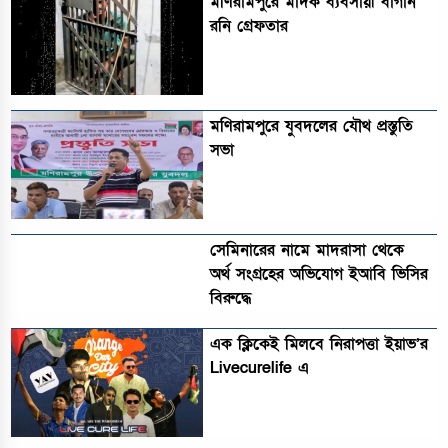
মণিরামপুরে মাদক ব্যবসায়ী বাগান
রনি গ্রেফতার
মণিরামপুরে যুবদলের যৌথ প্রস্তুতি
সভা
সেমিনারের নামে মাদরাসা থেকে
অর্থ সংগ্রহের অভিযোগ ইআবি ভিসির
বিরুদ্ধে
এক ক্লিকেই মিলবে নিরাপত্তা ইয়াভ’র
Livecurelife এ