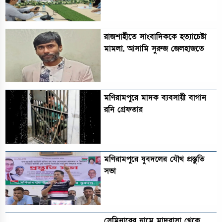
রাজশাহীতে সাংবাদিককে হত্যাচেষ্টা
মামলা, আসামি সুরুজ জেলহাজতে
মণিরামপুরে মাদক ব্যবসায়ী বাগান
রনি গ্রেফতার
মণিরামপুরে যুবদলের যৌথ প্রস্তুতি
সভা
সেমিনারের নামে মাদরাসা থেকে