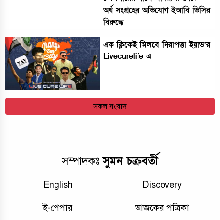
অর্থ সংগ্রহের অভিযোগ ইআবি ভিসির
বিরুদ্ধে
এক ক্লিকেই মিলবে নিরাপত্তা ইয়াভ’র
Livecurelife এ
সকল সংবাদ
সুমন চক্রবর্তী
সম্পাদকঃ
English
Discovery
ই-পেপার
আজকের পত্রিকা