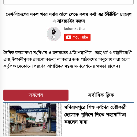
দেশ-বিদেশের সকল খবর সবার আগে পেতে কলম কথা এর ইউটিউব চ্যানেল
এ সাবস্ক্রাইব করুন
দৈনিক কলম কথা সংবিধান ও জনমতের প্রতি শ্রদ্ধাশীল। তাই ধর্ম ও রাষ্ট্রবিরোধী
এবং উষ্কানীমূলক কোনো বক্তব্য না করার জন্য পাঠকদের অনুরোধ করা হলো।
কর্তৃপক্ষ যেকোনো ধরণের আপত্তিকর মন্তব্য মডারেশনের ক্ষমতা রাখেন।
সর্বশেষ
সর্বাধিক ক্লিক
মণিরামপুরে শিশু ধর্ষণের চেষ্টাকারী
ছেলেকে পুলিশে দিতে সহযোগিতা
করলেন বাবা