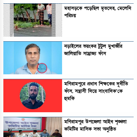
মহাসড়কে পড়েছিল মৃতদেহ, মেলেনি
পরিচয়
নড়াইলের ভয়ংকর টুটুল মুখার্জীর
জালিয়াতি সাম্রাজ্য ফাঁস
মণিরামপুরে প্রধান শিক্ষকের দূর্নীতি
ফাঁস, সন্ত্রাসী দিয়ে সাংবাদিক’কে
হুমকি
মণিরামপুর উপজেলা আইন শৃঙ্খলা
কমিটির মাসিক সভা অনুষ্ঠিত‎‎