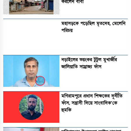
করলেন বাবা
মহাসড়কে পড়েছিল মৃতদেহ, মেলেনি
পরিচয়
নড়াইলের ভয়ংকর টুটুল মুখার্জীর
জালিয়াতি সাম্রাজ্য ফাঁস
মণিরামপুরে প্রধান শিক্ষকের দূর্নীতি
ফাঁস, সন্ত্রাসী দিয়ে সাংবাদিক’কে
হুমকি