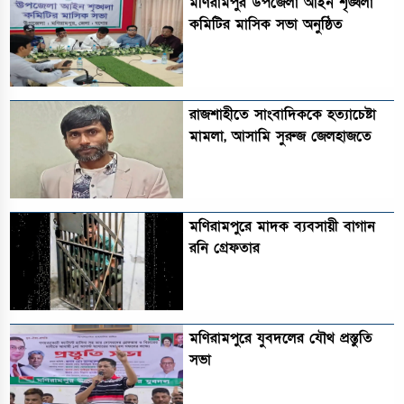
মণিরামপুর উপজেলা আইন শৃঙ্খলা
কমিটির মাসিক সভা অনুষ্ঠিত‎‎
রাজশাহীতে সাংবাদিককে হত্যাচেষ্টা
মামলা, আসামি সুরুজ জেলহাজতে
মণিরামপুরে মাদক ব্যবসায়ী বাগান
রনি গ্রেফতার
মণিরামপুরে যুবদলের যৌথ প্রস্তুতি
সভা