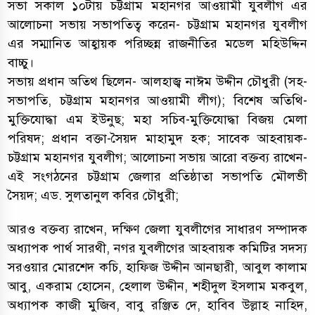
সভা সকাল ১০টায় চট্টগ্রাম মহানগর আওয়ামী যুবলীগ এর
আলোচনা সভায় সভাপতিত্ব করেন- চট্টগ্রাম মহানগর যুবলীগ
এর সম্মানিত আহ্বায়ক পরিচ্ছন্ন রাজনীতির মডেল মহিউদ্দিন
বাচ্চু।
সভায় প্রধান অতিথ ছি‌লেন- আলহাজ্ব নাঈম উদ্দীন চৌধুরী (সহ-
সভাপতি, চট্টগ্রাম মহানগর আওয়ামী লীগ); বিশেষ অতিথি-
মুক্তিযোদ্ধা এম ইউনুছ; মহা সচিব-মুক্তিযোদ্ধা বিজয় মেলা
পরিষদ; প্রধান বক্তা-সৈয়দ মাহামুদ হক; সাবেক আহবায়ক-
চট্টগ্রাম মহানগর যুবলীগ; আলোচনা সভায় আরো বক্তব্য রাখেন-
এই সংগঠনের চট্টগ্রাম জেলার প্রতিষ্ঠাতা সভাপতি মৌলভী
সৈয়দ; এড. সুলতানুল কবির চৌধুরী;
আরও বক্তব্য রাখেন, দক্ষিণ জেলা যুবলীগের সাধারণ সম্পাদক
অধ্যাপক পার্থ সারথী, নগর যুবলীগের আহবায়ক কমিটির সদস্য
সরওয়ার মোরশেদ কচি, হাফিজ উদ্দীন আনছারী, আবুল কালাম
আবু, একরাম হোসেন, হেলাল উদ্দীন, শহীদুল ইসলাম মকবুল,
অধ্যাপক কাজী মুজিব, বাবু রঞ্জিত দে, হাবিব উল্লাহ নাহিদ,