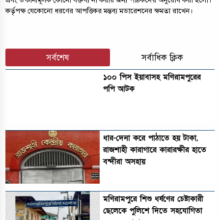
এবং উষ্কানীমূলক কোনো বক্তব্য না করার জন্য পাঠকদের অনুরোধ করা হলো।
কর্তৃপক্ষ যেকোনো ধরণের আপত্তিকর মন্তব্য মডারেশনের ক্ষমতা রাখেন।
সর্বশেষ
সর্বাধিক ক্লিক
১০০ পিস ইয়াবাসহ মণিরামপুরের
পপি আটক
ধার-দেনা করে পাঠাতে হয় টাকা,
রাজশাহী কারাগারে কারারক্ষীর হাতে
বন্দীরা অসহায়
মণিরামপুরে শিশু ধর্ষণের চেষ্টাকারী
ছেলেকে পুলিশে দিতে সহযোগিতা