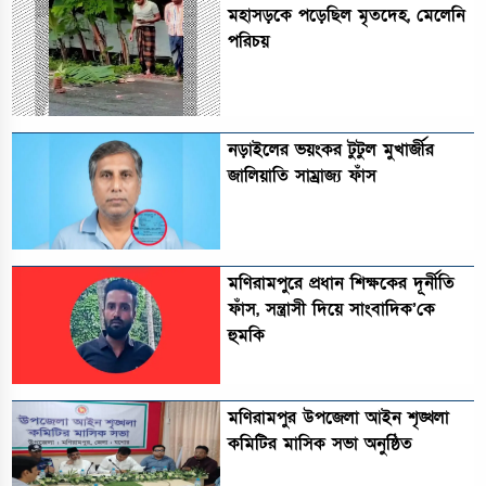
মহাসড়কে পড়েছিল মৃতদেহ, মেলেনি
পরিচয়
নড়াইলের ভয়ংকর টুটুল মুখার্জীর
জালিয়াতি সাম্রাজ্য ফাঁস
মণিরামপুরে প্রধান শিক্ষকের দূর্নীতি
ফাঁস, সন্ত্রাসী দিয়ে সাংবাদিক’কে
হুমকি
মণিরামপুর উপজেলা আইন শৃঙ্খলা
কমিটির মাসিক সভা অনুষ্ঠিত‎‎