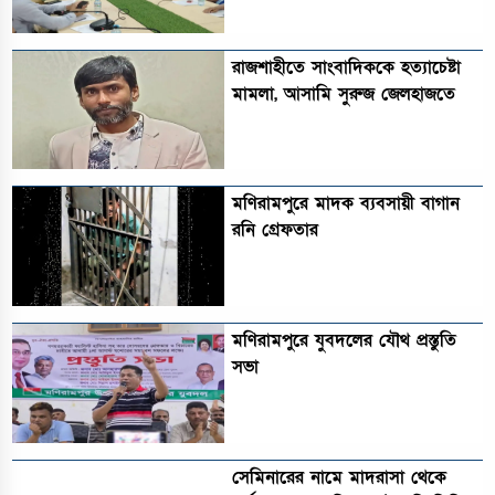
রাজশাহীতে সাংবাদিককে হত্যাচেষ্টা
মামলা, আসামি সুরুজ জেলহাজতে
মণিরামপুরে মাদক ব্যবসায়ী বাগান
রনি গ্রেফতার
মণিরামপুরে যুবদলের যৌথ প্রস্তুতি
সভা
সেমিনারের নামে মাদরাসা থেকে