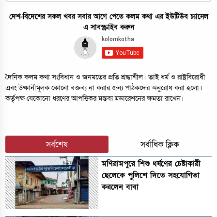
দেশ-বিদেশের সকল খবর সবার আগে পেতে কলম কথা এর ইউটিউব চ্যানেল
এ সাবস্ক্রাইব করুন
দৈনিক কলম কথা সংবিধান ও জনমতের প্রতি শ্রদ্ধাশীল। তাই ধর্ম ও রাষ্ট্রবিরোধী
এবং উষ্কানীমূলক কোনো বক্তব্য না করার জন্য পাঠকদের অনুরোধ করা হলো।
কর্তৃপক্ষ যেকোনো ধরণের আপত্তিকর মন্তব্য মডারেশনের ক্ষমতা রাখেন।
সর্বশেষ
সর্বাধিক ক্লিক
মণিরামপুরে শিশু ধর্ষণের চেষ্টাকারী
ছেলেকে পুলিশে দিতে সহযোগিতা
করলেন বাবা