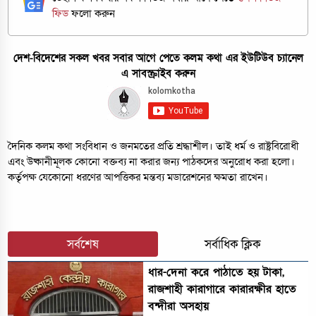
ফিড
ফলো করুন
দেশ-বিদেশের সকল খবর সবার আগে পেতে কলম কথা এর ইউটিউব চ্যানেল
এ সাবস্ক্রাইব করুন
দৈনিক কলম কথা সংবিধান ও জনমতের প্রতি শ্রদ্ধাশীল। তাই ধর্ম ও রাষ্ট্রবিরোধী
এবং উষ্কানীমূলক কোনো বক্তব্য না করার জন্য পাঠকদের অনুরোধ করা হলো।
কর্তৃপক্ষ যেকোনো ধরণের আপত্তিকর মন্তব্য মডারেশনের ক্ষমতা রাখেন।
সর্বশেষ
সর্বাধিক ক্লিক
ধার-দেনা করে পাঠাতে হয় টাকা,
রাজশাহী কারাগারে কারারক্ষীর হাতে
বন্দীরা অসহায়