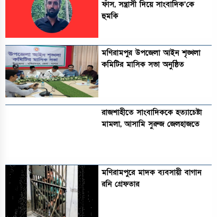
ফাঁস, সন্ত্রাসী দিয়ে সাংবাদিক’কে
হুমকি
মণিরামপুর উপজেলা আইন শৃঙ্খলা
কমিটির মাসিক সভা অনুষ্ঠিত‎‎
রাজশাহীতে সাংবাদিককে হত্যাচেষ্টা
মামলা, আসামি সুরুজ জেলহাজতে
মণিরামপুরে মাদক ব্যবসায়ী বাগান
রনি গ্রেফতার