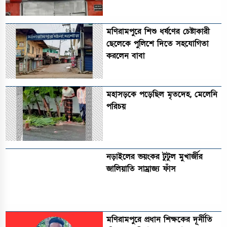
মণিরামপুরে শিশু ধর্ষণের চেষ্টাকারী
ছেলেকে পুলিশে দিতে সহযোগিতা
করলেন বাবা
মহাসড়কে পড়েছিল মৃতদেহ, মেলেনি
পরিচয়
নড়াইলের ভয়ংকর টুটুল মুখার্জীর
জালিয়াতি সাম্রাজ্য ফাঁস
মণিরামপুরে প্রধান শিক্ষকের দূর্নীতি