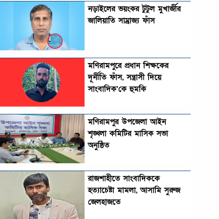
নড়াইলের ভয়ংকর টুটুল মুখার্জীর
জালিয়াতি সাম্রাজ্য ফাঁস
মণিরামপুরে প্রধান শিক্ষকের
দূর্নীতি ফাঁস, সন্ত্রাসী দিয়ে
সাংবাদিক’কে হুমকি
মণিরামপুর উপজেলা আইন
শৃঙ্খলা কমিটির মাসিক সভা
অনুষ্ঠিত‎‎
রাজশাহীতে সাংবাদিককে
হত্যাচেষ্টা মামলা, আসামি সুরুজ
জেলহাজতে