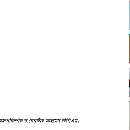
এর মহাপরিদর্শক ড.বেনজীর আহমেদ বিপিএম।