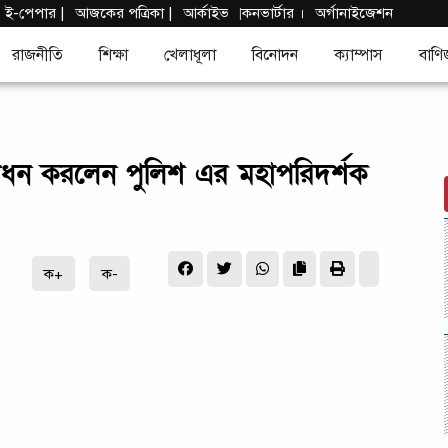
|
ই-পেপার
|
আজকের পত্রিকা |
আর্কাইভ
কনভার্টার
।
অর্গানাইজেশন
|
রাজনীতি
শিক্ষা
খেলাধূলা
বিনোদন
ক্যাম্পাস
বাণি
্বোধন করলেন পুলিশ এর মহাপরিদর্শক
ক+
ক-