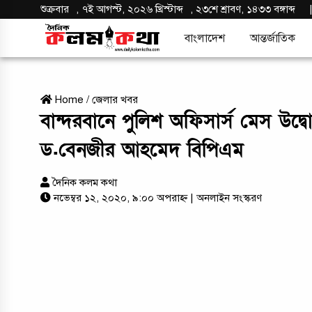
শুক্রবার
,
৭ই আগস্ট, ২০২৬ খ্রিস্টাব্দ
,
২৩শে শ্রাবণ, ১৪৩৩ বঙ্গাব্দ
বাংলাদেশ
আন্তর্জাতিক
Home
/
জেলার খবর
বান্দরবানে পুুলিশ অফিসার্স মেস উদ
ড.বেনজীর আহমেদ বিপিএম
দৈনিক কলম কথা
নভেম্বর ১২, ২০২০, ৯:০০ অপরাহ্ন
| অনলাইন সংস্করণ