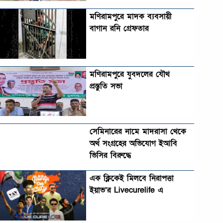
মণিরামপুরে মাদক ব্যবসায়ী
বাগান রনি গ্রেফতার
মণিরামপুরে যুবদলের যৌথ
প্রস্তুতি সভা
সেমিনারের নামে মাদরাসা থেকে
অর্থ সংগ্রহের অভিযোগ ইআবি
ভিসির বিরুদ্ধে
এক ক্লিকেই মিলবে নিরাপত্তা
ইয়াভ’র Livecurelife এ