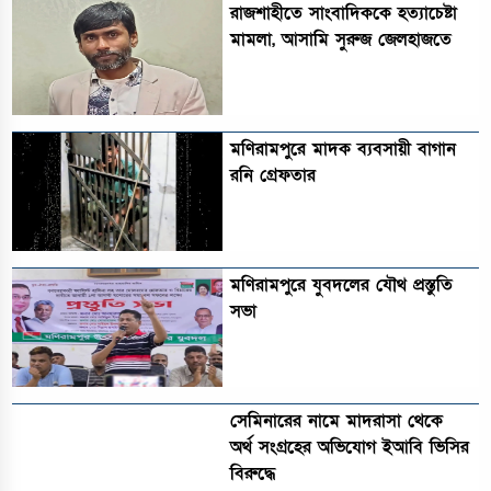
রাজশাহীতে সাংবাদিককে হত্যাচেষ্টা
মামলা, আসামি সুরুজ জেলহাজতে
মণিরামপুরে মাদক ব্যবসায়ী বাগান
রনি গ্রেফতার
মণিরামপুরে যুবদলের যৌথ প্রস্তুতি
সভা
সেমিনারের নামে মাদরাসা থেকে
অর্থ সংগ্রহের অভিযোগ ইআবি ভিসির
বিরুদ্ধে