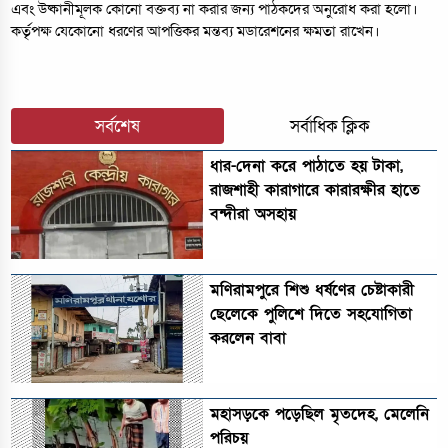
এবং উষ্কানীমূলক কোনো বক্তব্য না করার জন্য পাঠকদের অনুরোধ করা হলো।
কর্তৃপক্ষ যেকোনো ধরণের আপত্তিকর মন্তব্য মডারেশনের ক্ষমতা রাখেন।
সর্বশেষ
সর্বাধিক ক্লিক
ধার-দেনা করে পাঠাতে হয় টাকা,
রাজশাহী কারাগারে কারারক্ষীর হাতে
বন্দীরা অসহায়
মণিরামপুরে শিশু ধর্ষণের চেষ্টাকারী
ছেলেকে পুলিশে দিতে সহযোগিতা
করলেন বাবা
মহাসড়কে পড়েছিল মৃতদেহ, মেলেনি
পরিচয়