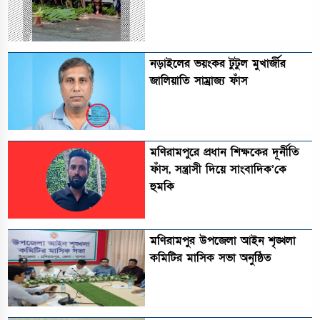
নড়াইলের ভয়ংকর টুটুল মুখার্জীর
জালিয়াতি সাম্রাজ্য ফাঁস
মণিরামপুরে প্রধান শিক্ষকের দূর্নীতি
ফাঁস, সন্ত্রাসী দিয়ে সাংবাদিক’কে
হুমকি
মণিরামপুর উপজেলা আইন শৃঙ্খলা
কমিটির মাসিক সভা অনুষ্ঠিত‎‎